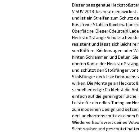
Dieser passgenaue Heckstoßstange
V SUV 2018-bis heute entwickelt.
und ist ein Streifen zum Schutz d
Rostfreier Stahl in Kombination mi
Oberfläche. Dieser Edelstahl Lad
Heckstoßstange Schutzschwelle, 
resistent und lässt sich leicht re
von Koffern, Kinderwagen oder We
hinten Schrammen und Dellen. Sie
oberen Kante der Heckstoßstange
und schützt den Stoßfänger vor t
Stoßfänger deckt sie Gebrauchss
wirken. Die Montage an Heckstoß
schnell erledigt: Du klebst die A
einfach auf die gereinigte Fläche
Leiste für ein edles Tuning am He
zum modernen Design und setzen e
der Ladekantenschutz zu einem f
Wiederverkaufswert deines Volvo
Sicht sauber und geschützt halte