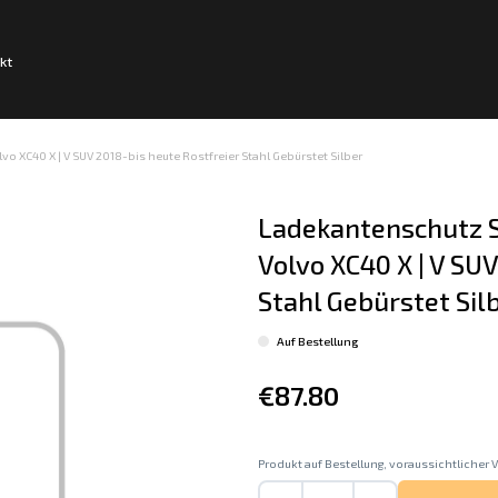
kt
 XC40 X | V SUV 2018-bis heute Rostfreier Stahl Gebürstet Silber
Ladekantenschutz S
Volvo XC40 X | V SUV
Stahl Gebürstet Sil
Auf Bestellung
€87.80
Produkt auf Bestellung, voraussichtlicher V