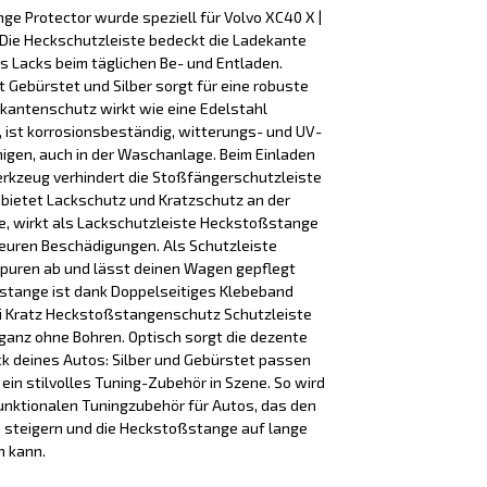
 Protector wurde speziell für Volvo XC40 X |
 Die Heckschutzleiste bedeckt die Ladekante
es Lacks beim täglichen Be- und Entladen.
t Gebürstet und Silber sorgt für eine robuste
ekantenschutz wirkt wie eine Edelstahl
ist korrosionsbeständig, witterungs- und UV-
inigen, auch in der Waschanlage. Beim Einladen
rkzeug verhindert die Stoßfängerschutzleiste
 bietet Lackschutz und Kratzschutz an der
, wirkt als Lackschutzleiste Heckstoßstange
euren Beschädigungen. Als Schutzleiste
puren ab und lässt deinen Wagen gepflegt
stange ist dank Doppelseitiges Klebeband
nti Kratz Heckstoßstangenschutz Schutzleiste
, ganz ohne Bohren. Optisch sorgt die dezente
ck deines Autos: Silber und Gebürstet passen
in stilvolles Tuning-Zubehör in Szene. So wird
unktionalen Tuningzubehör für Autos, das den
 steigern und die Heckstoßstange auf lange
n kann.