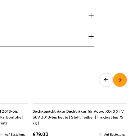
I 2018-bis
Dachgepäckträger Dachträger für Volvo XC40 X | V
Ein
Karbonfolie |
SUV 2018-bis heute | Stahl | Silber | Traglast bis 75
heu
chutz
kg |
Silb
€79.00
€6
Auf Bestellung
Auf Bestellung