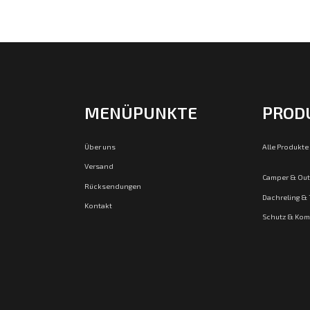
MENÜPUNKTE
PROD
Über uns
Alle Produkte
Versand
Camper & Ou
Rücksendungen
Dachreling &
Kontakt
Schutz & Kom