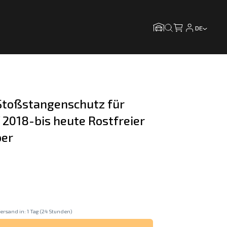
DE
toßstangenschutz für 
 2018-bis heute Rostfreier 
ber
ersand in: 1 Tag (24 Stunden)