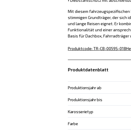
• Diebstahlschutz mit abschließb
Mit diesem fahrzeugspezifischen D
stimmigen Grundträger, der sich id
und lange Reisen eignet. Er kombin
Funktionalität und einer ansprech
Basis für Dachbox, Fahrradträger
Produktcode
:
TR-CB-0059S-018
He
Produktdatenblatt
Produktionsjahr ab
Produktionsjahr bis
Karosserietyp
Farbe