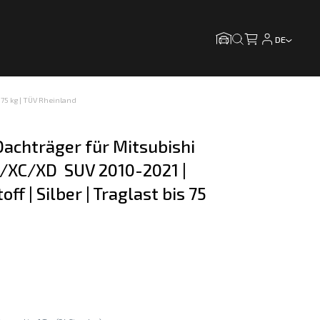
DE
 75 kg | TÜV Rheinland
achträger für Mitsubishi 
/XC/XD  SUV 2010-2021 | 
f | Silber | Traglast bis 75 