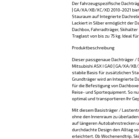
Der fahrzeugspezifische Dachträg
| GA/XA/XB/XC/XD 2010-2021 biete
Stauraum auf Integrierte Dachreli
Lackiert in Silber ermöglicht der
Dachbox, Fahrradträger, Skihalter
Traglast von bis zu 75 kg. Ideal fü
Produktbeschreibung
Dieser passgenaue Dachträger / 
Mitsubishi ASX I GA0 | GA/XA/XB/
stabile Basis für zusätzlichen S
Grundträger wird an Integrierte D
für die Befestigung von Dachboxe
Reise- und Sportequipment. So nu
optimal und transportieren Ihr Ge
Mit diesem Basisträger / Lastentr
ohne den Innenraum zu überladen. 
auf längeren Autobahnstrecken u
durchdachte Design den Alltag vo
erleichtert. Ob Wochenendtrip, Sk