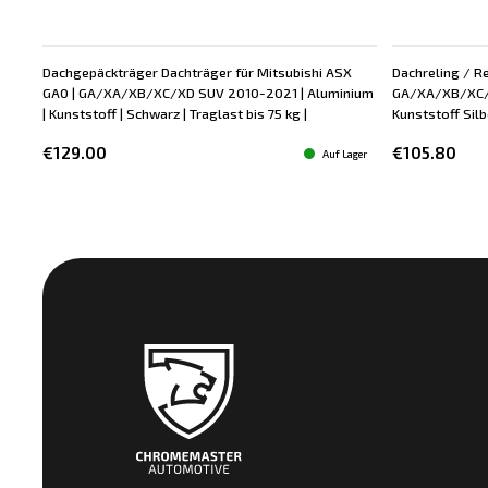
Dachgepäckträger Dachträger für Mitsubishi ASX
Dachreling / Re
GA0 | GA/XA/XB/XC/XD SUV 2010-2021 | Aluminium
GA/XA/XB/XC/X
| Kunststoff | Schwarz | Traglast bis 75 kg |
Kunststoff Silbe
€129.00
€105.80
Auf Lager