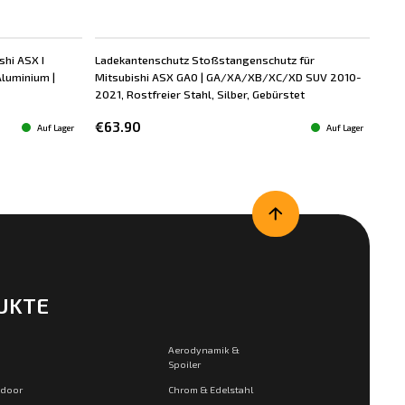
shi ASX I
Ladekantenschutz Stoßstangenschutz für
Lad
luminium |
Mitsubishi ASX GA0 | GA/XA/XB/XC/XD SUV 2010-
Mit
2021, Rostfreier Stahl, Silber, Gebürstet
201
€63.90
€8
Auf Lager
Auf Lager
UKTE
Aerodynamik &
Spoiler
tdoor
Chrom & Edelstahl