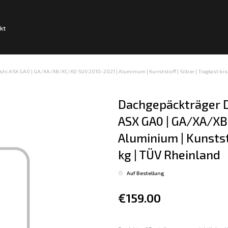
kt
hi ASX GA0 | GA/XA/XB/XC/XD SUV 2010-2021 | Aluminium | Kunststoff | Silber | Traglast bis
Dachgepäckträger D
ASX GA0 | GA/XA/XB
Aluminium | Kunststof
kg | TÜV Rheinland
Auf Bestellung
€159.00