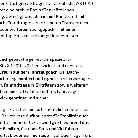
er / Dachgepäckträger für Mitsubishi ASX I GA0
t eine stabile Basis für zusätzlichen
ng. Gefertigt aus Aluminium | Kunststoff mit
 Dach-Grundträger einen sicheren Transport von
 oder weiterem Sportgepäck – mit einer
r Alltag, Freizeit und lange Urlaubsreisen.
Dachgepäckträger wurde speziell für
XC/XD 2010-2021 entwickelt und dient als
tauraum auf dem Fahrzeugdach. Der Dach-
achreling montiert und eignet sich hervorragend
n, Fahrradträgern, Skiträgern sowie weiterem
tzen Sie die Dachfläche Ihres Fahrzeugs
päck geordnet und sicher.
äger schaffen Sie sich zusätzlichen Stauraum,
Der robuste Aufbau sorgt für Stabilität auch
nd bei höherer Geschwindigkeit, während das
n Familien, Outdoor-Fans und Vielfahrern
iurlaub oder Sommerreise – der Querträger fürs