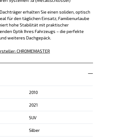
aren Systemen: Ja (Metallschlösser)
achträger erhalten Sie einen soliden, optisch
eal für den täglichen Einsatz, Familienurlaube
iert hohe Stabilität mit praktischer
enden Optik Ihres Fahrzeugs – die perfekte
 und weiteres Dachgepäck.
rsteller
:
CHROMEMASTER
2010
2021
SUV
Silber