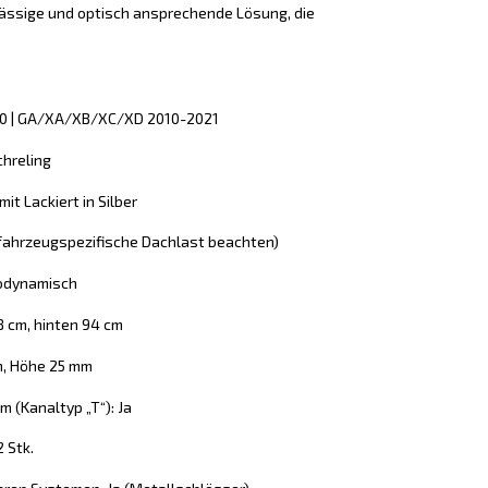
lässige und optisch ansprechende Lösung, die
GA0 | GA/XA/XB/XC/XD 2010-2021
chreling
it Lackiert in Silber
 (fahrzeugspezifische Dachlast beachten)
rodynamisch
8 cm, hinten 94 cm
m, Höhe 25 mm
 (Kanaltyp „T“): Ja
2 Stk.