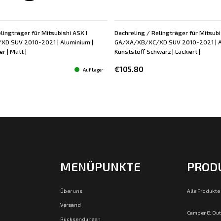
lingträger für Mitsubishi ASX I
Dachreling / Relingträger für Mitsubi
D SUV 2010-2021 | Aluminium |
GA/XA/XB/XC/XD SUV 2010-2021 | A
r | Matt |
Kunststoff Schwarz | Lackiert |
€105.80
Auf Lager
MENÜPUNKTE
PROD
Über uns
Alle Produkte
Versand
Camper & Ou
Rücksendungen