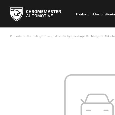
Produkte
Über uns
Konta
Produkte
Dachreling & Transport
Dachgepäckträger Dachträger für Mitsubis