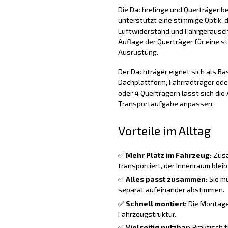
Die Dachrelinge und Querträger b
unterstützt eine stimmige Optik, d
Luftwiderstand und Fahrgeräusche 
Auflage der Querträger für eine s
Ausrüstung.
Der Dachträger eignet sich als Ba
Dachplattform, Fahrradträger oder
oder 4 Querträgern lässt sich di
Transportaufgabe anpassen.
Vorteile im Alltag
✅
Mehr Platz im Fahrzeug:
Zusä
transportiert, der Innenraum bleibt
✅
Alles passt zusammen:
Sie m
separat aufeinander abstimmen.
✅
Schnell montiert:
Die Montage i
Fahrzeugstruktur.
✅
Vielseitig nutzbar:
Praktisch f