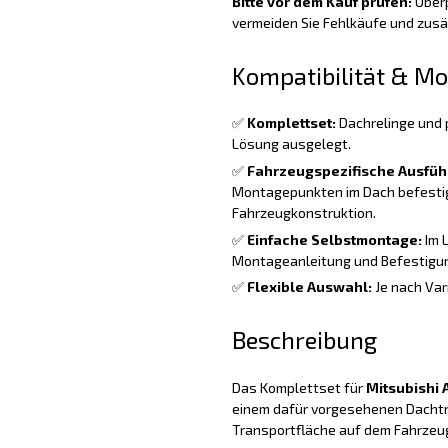
Bitte vor dem Kauf prüfen:
Überp
vermeiden Sie Fehlkäufe und zus
Kompatibilität & M
✅
Komplettset:
Dachrelinge und 
Lösung ausgelegt.
✅
Fahrzeugspezifische Ausfüh
Montagepunkten im Dach befestig
Fahrzeugkonstruktion.
✅
Einfache Selbstmontage:
Im 
Montageanleitung und Befestigun
✅
Flexible Auswahl:
Je nach Var
Beschreibung
Das Komplettset für
Mitsubishi
einem dafür vorgesehenen Dachträ
Transportfläche auf dem Fahrzeug