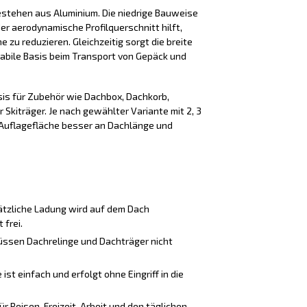
estehen aus Aluminium. Die niedrige Bauweise
er aerodynamische Profilquerschnitt hilft,
zu reduzieren. Gleichzeitig sorgt die breite
tabile Basis beim Transport von Gepäck und
sis für Zubehör wie Dachbox, Dachkorb,
 Skiträger. Je nach gewählter Variante mit 2, 3
e Auflagefläche besser an Dachlänge und
tzliche Ladung wird auf dem Dach
 frei.
üssen Dachrelinge und Dachträger nicht
st einfach und erfolgt ohne Eingriff in die
ür Reisen, Freizeit, Arbeit und den täglichen