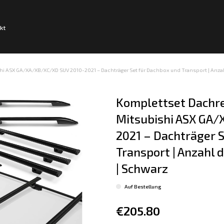
kt
hi ASX GA/XA/XB/XC/XD SUV 2010-2021 – Dachträger Set für Dachbox und Transport | Anzahl 
Komplettset Dachre
Mitsubishi ASX GA/
2021 – Dachträger S
Transport | Anzahl d
| Schwarz
Auf Bestellung
€205.80