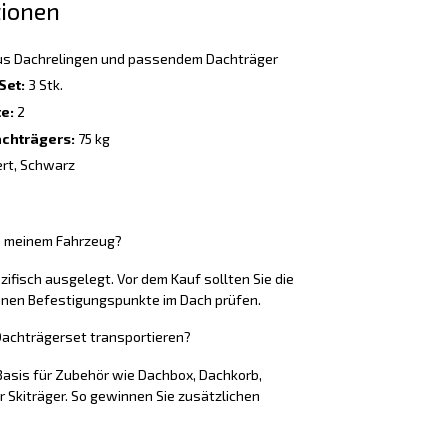
tionen
s Dachrelingen und passendem Dachträger
Set:
3 Stk.
e:
2
chträgers:
75 kg
ert, Schwarz
u meinem Fahrzeug?
ifisch ausgelegt. Vor dem Kauf sollten Sie die
nen Befestigungspunkte im Dach prüfen.
achträgerset transportieren?
 Basis für Zubehör wie Dachbox, Dachkorb,
 Skiträger. So gewinnen Sie zusätzlichen