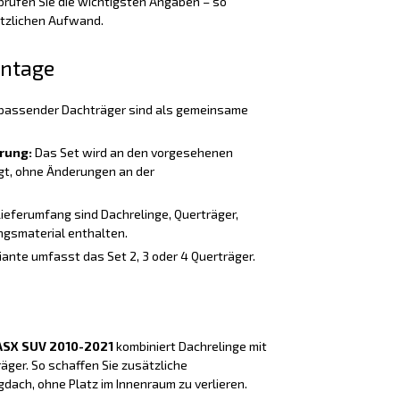
rüfen Sie die wichtigsten Angaben – so
ätzlichen Aufwand.
ontage
passender Dachträger sind als gemeinsame
rung:
Das Set wird an den vorgesehenen
t, ohne Änderungen an der
Lieferumfang sind Dachrelinge, Querträger,
gsmaterial enthalten.
iante umfasst das Set 2, 3 oder 4 Querträger.
 ASX SUV 2010-2021
kombiniert Dachrelinge mit
ger. So schaffen Sie zusätzliche
dach, ohne Platz im Innenraum zu verlieren.