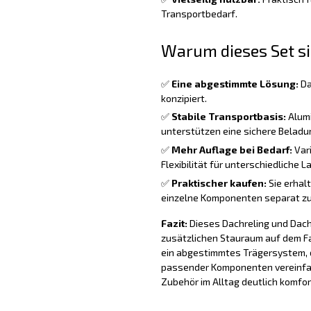
Transportbedarf.
Warum dieses Set si
✅
Eine abgestimmte Lösung:
Da
konzipiert.
✅
Stabile Transportbasis:
Alumi
unterstützen eine sichere Beladu
✅
Mehr Auflage bei Bedarf:
Vari
Flexibilität für unterschiedliche L
✅
Praktischer kaufen:
Sie erhal
einzelne Komponenten separat zu
Fazit:
Dieses Dachreling und Dacht
zusätzlichen Stauraum auf dem F
ein abgestimmtes Trägersystem, d
passender Komponenten vereinfa
Zubehör im Alltag deutlich komfor