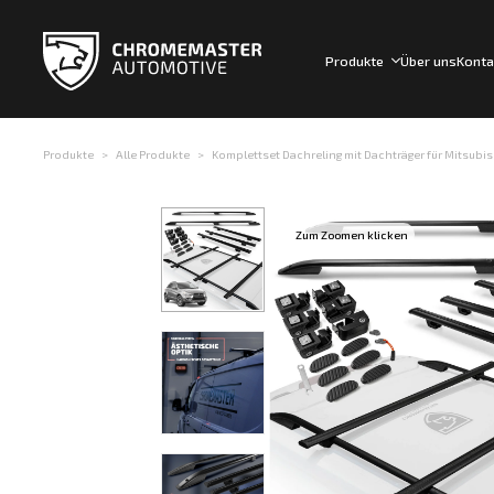
Produkte
Über uns
Konta
Produkte
Alle Produkte
Komplettset Dachreling mit Dachträger für Mitsubis
Zum Zoomen klicken