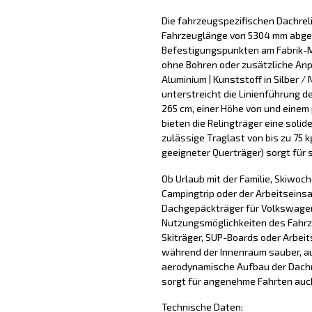
Die fahrzeugspezifischen Dachreli
Fahrzeuglänge von 5304 mm abges
Befestigungspunkten am Fabrik-
ohne Bohren oder zusätzliche An
Aluminium | Kunststoff in Silber /
unterstreicht die Linienführung d
265 cm, einer Höhe von und einem
bieten die Relingträger eine soli
zulässige Traglast von bis zu 75
geeigneter Querträger) sorgt für 
Ob Urlaub mit der Familie, Skiwoc
Campingtrip oder der Arbeitseinsa
Dachgepäckträger für Volkswagen
Nutzungsmöglichkeiten des Fahrze
Skiträger, SUP-Boards oder Arbeit
während der Innenraum sauber, au
aerodynamische Aufbau der Dachre
sorgt für angenehme Fahrten auc
Technische Daten: