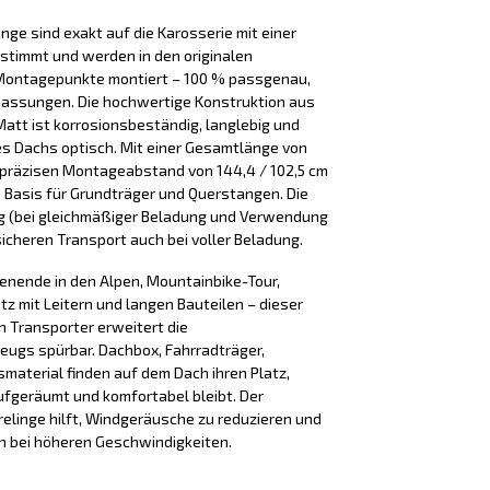
nge sind exakt auf die Karosserie mit einer
timmt und werden in den originalen
Montagepunkte montiert – 100 % passgenau,
passungen. Die hochwertige Konstruktion aus
 Matt ist korrosionsbeständig, langlebig und
es Dachs optisch. Mit einer Gesamtlänge von
 präzisen Montageabstand von 144,4 / 102,5 cm
de Basis für Grundträger und Querstangen. Die
 kg (bei gleichmäßiger Beladung und Verwendung
sicheren Transport auch bei voller Beladung.
henende in den Alpen, Mountainbike-Tour,
tz mit Leitern und langen Bauteilen – dieser
 Transporter erweitert die
ugs spürbar. Dachbox, Fahrradträger,
smaterial finden auf dem Dach ihren Platz,
fgeräumt und komfortabel bleibt. Der
linge hilft, Windgeräusche zu reduzieren und
h bei höheren Geschwindigkeiten.