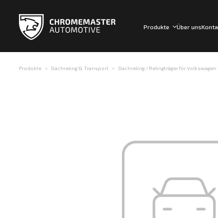
Produkte
Über uns
Konta
Produkte
Dachreling & Transport
Dachreling / Relingträger für Volkswagen 