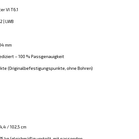
er VI T6.1
2 | LWB
304 mm
ediziert – 100 % Passgenauigkeit
kte (Originalbefestigungspunkte, ohne Bohren)
,4 / 102,5 cm
 75 kg (gleichmäßig verteilt, mit passenden