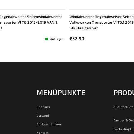
Regenabweiser Seitenwindabweiser
Windabweiser Regenabweiser Seite
ansporter VI T6 2015-2019 VAN 2
Volkswagen Transporter VI T6.1 201
et
Stk.-teiliges Set
€52.90
Auf Lager
MENÜPUNKTE
PROD
Über uns
Alle Produkte
Versand
Camper & Ou
Rücksendungen
Dachreling &
Kontakt