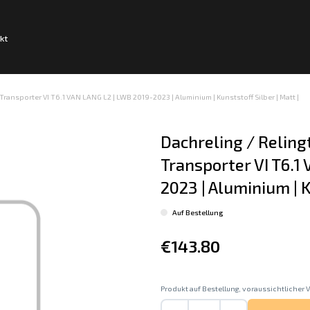
kt
Transporter VI T6.1 VAN LANG L2 | LWB 2019-2023 | Aluminium | Kunststoff Silber | Matt |
Dachreling / Reling
Transporter VI T6.1
2023 | Aluminium | K
Auf Bestellung
€143.80
Produkt auf Bestellung, voraussichtlicher V