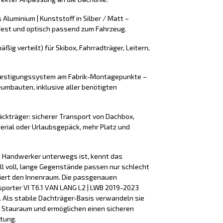
 Aluminium | Kunststoff in Silber / Matt –
fest und optisch passend zum Fahrzeug.
äßig verteilt) für Skibox, Fahrradträger, Leitern,
efestigungssystem am Fabrik-Montagepunkte –
umbauten, inklusive aller benötigten
äckträger: sicherer Transport von Dachbox,
erial oder Urlaubsgepäck, mehr Platz und
ls Handwerker unterwegs ist, kennt das
ll voll, lange Gegenstände passen nur schlecht
iert den Innenraum. Die passgenauen
porter VI T6.1 VAN LANG L2 | LWB 2019-2023
. Als stabile Dachträger-Basis verwandeln sie
 Stauraum und ermöglichen einen sicheren
tung.