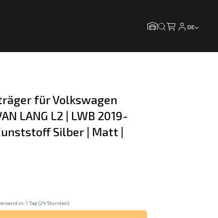
DE
träger für Volkswagen 
 VAN LANG L2 | LWB 2019-
unststoff Silber | Matt |
ersand in: 1 Tag (24 Stunden)