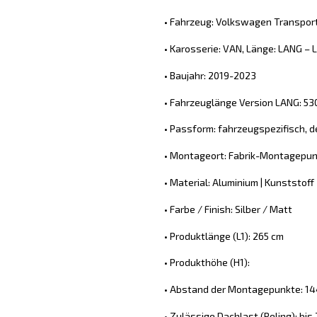
• Fahrzeug: Volkswagen Transport
• Karosserie: VAN, Länge: LANG – L
• Baujahr: 2019-2023
• Fahrzeuglänge Version LANG: 5
• Passform: fahrzeugspezifisch, d
• Montageort: Fabrik-Montagepun
• Material: Aluminium | Kunststoff
• Farbe / Finish: Silber / Matt
• Produktlänge (L1): 265 cm
• Produkthöhe (H1):
• Abstand der Montagepunkte: 144
• Zulässige Dachlast (Reling): bis