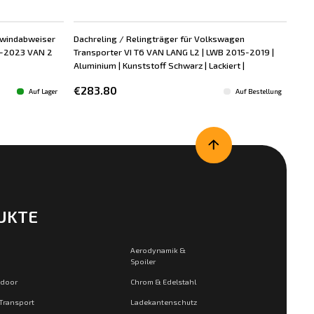
nwindabweiser
Dachreling / Relingträger für Volkswagen
Dac
9-2023 VAN 2
Transporter VI T6 VAN LANG L2 | LWB 2015-2019 |
Tra
Aluminium | Kunststoff Schwarz | Lackiert |
Alum
€283.80
€1
Auf Lager
Auf Bestellung
UKTE
Aerodynamik &
Spoiler
tdoor
Chrom & Edelstahl
 Transport
Ladekantenschutz