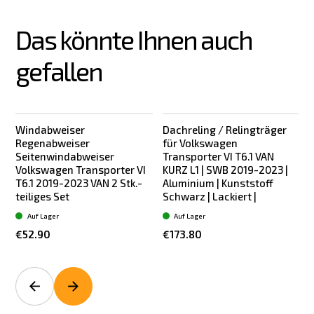
Das könnte Ihnen auch 
gefallen
Windabweiser
Dachreling / Relingträger
Regenabweiser
für Volkswagen
Seitenwindabweiser
Transporter VI T6.1 VAN
Volkswagen Transporter VI
KURZ L1 | SWB 2019-2023 |
T6.1 2019-2023 VAN 2 Stk.-
Aluminium | Kunststoff
teiliges Set
Schwarz | Lackiert |
S
Auf Lager
Auf Lager
€52.90
€173.80