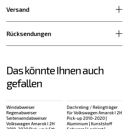
Versand
Rücksendungen
Das könnte Ihnen auch 
gefallen
Windabweiser
Dachreling / Relingträger
Regenabweiser
für Volkswagen Amarok I 2H
Seitenwindabweiser
Pick-up 2010-2020 |
Volkswagen Amarok I 2H
Aluminium | Kunststoff
2010-2020 Pick-up 4 Stk.-
Schwarz | Lackiert |
S