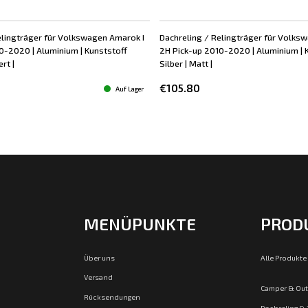
elingträger für Volkswagen Amarok I
Dachreling / Relingträger für Volks
0-2020 | Aluminium | Kunststoff
2H Pick-up 2010-2020 | Aluminium | 
rt |
Silber | Matt |
€105.80
Auf Lager
MENÜPUNKTE
PROD
Über uns
Alle Produkte
Versand
Camper & Ou
Rücksendungen