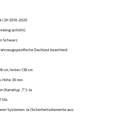
k I 2H 2010-2020
reling (erhöht)
 in Schwarz
 (fahrzeugspezifische Dachlast beachten)
l
38 cm, hinten 138 cm
m, Höhe 30 mm
 (Kanaltyp „T“): Ja
2 Stk.
aren Systemen: Ja (Sicherheitselemente aus