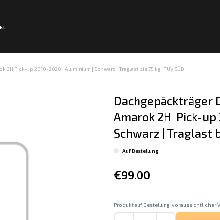
kt
 2H Pick-up 2010-2020 | Aluminium | Schwarz | Traglast bis 75 kg | TÜV SÜD
Dachgepäckträger D
Amarok 2H  Pick-up 
Schwarz | Traglast b
Auf Bestellung
€99.00
Produkt auf Bestellung, voraussichtlicher V