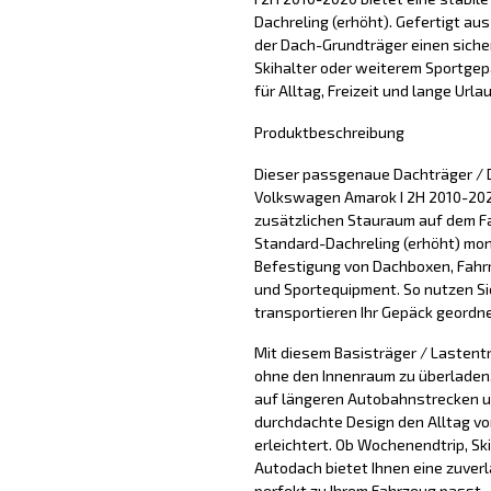
Dachreling (erhöht). Gefertigt au
der Dach-Grundträger einen siche
Skihalter oder weiterem Sportgepäc
für Alltag, Freizeit und lange Urla
Produktbeschreibung
Dieser passgenaue Dachträger / 
Volkswagen Amarok I 2H 2010-2020
zusätzlichen Stauraum auf dem F
Standard-Dachreling (erhöht) mont
Befestigung von Dachboxen, Fahrr
und Sportequipment. So nutzen Si
transportieren Ihr Gepäck geordne
Mit diesem Basisträger / Lastentr
ohne den Innenraum zu überladen. 
auf längeren Autobahnstrecken u
durchdachte Design den Alltag vo
erleichtert. Ob Wochenendtrip, Sk
Autodach bietet Ihnen eine zuver
perfekt zu Ihrem Fahrzeug passt.