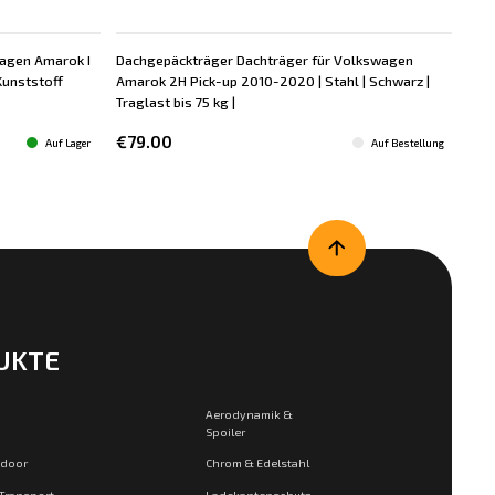
wagen Amarok I
Dachgepäckträger Dachträger für Volkswagen
Dac
Kunststoff
Amarok 2H Pick-up 2010-2020 | Stahl | Schwarz |
Ama
Traglast bis 75 kg |
Kuns
Rhe
€79.00
Auf Lager
Auf Bestellung
€1
UKTE
Aerodynamik &
Spoiler
tdoor
Chrom & Edelstahl