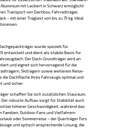
s Aluminium mit Lackiert in Schwarz ermöglicht
ren Transport von Dachbox, Fahrradträger,
k – mit einer Traglast von bis zu 75 kg. Ideal
ubsreisen.
Dachgepäckträger wurde speziell für
 entwickelt und dient als stabile Basis für
ahrzeugdach. Der Dach-Grundträger wird an
iert und eignet sich hervorragend für die
adträgern, Skiträgern sowie weiterem Reise-
e die Dachfläche Ihres Fahrzeugs optimal und
t und sicher.
äger schaffen Sie sich zusätzlichen Stauraum,
Der robuste Aufbau sorgt für Stabilität auch
nd bei höherer Geschwindigkeit, während das
n Familien, Outdoor-Fans und Vielfahrern
iurlaub oder Sommerreise – der Querträger fürs
lässige und optisch ansprechende Lösung, die