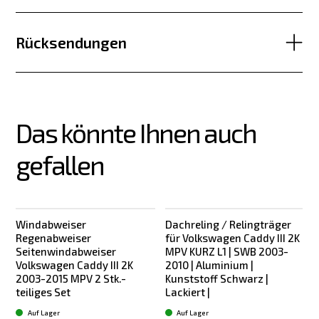
Rücksendungen
Das könnte Ihnen auch 
gefallen
Windabweiser
Dachreling / Relingträger
Regenabweiser
für Volkswagen Caddy III 2K
Seitenwindabweiser
MPV KURZ L1 | SWB 2003-
Volkswagen Caddy III 2K
2010 | Aluminium |
2003-2015 MPV 2 Stk.-
Kunststoff Schwarz |
K
teiliges Set
Lackiert |
Auf Lager
Auf Lager