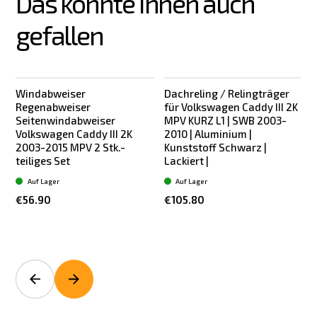
Das könnte Ihnen auch 
gefallen
Windabweiser
Dachreling / Relingträger
Regenabweiser
für Volkswagen Caddy III 2K
Seitenwindabweiser
MPV KURZ L1 | SWB 2003-
Volkswagen Caddy III 2K
2010 | Aluminium |
2003-2015 MPV 2 Stk.-
Kunststoff Schwarz |
K
teiliges Set
Lackiert |
Auf Lager
Auf Lager
€56.90
€105.80