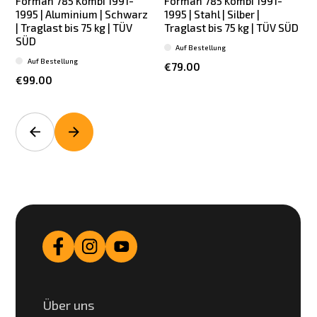
Forman 785 Kombi 1991-
Forman 785 Kombi 1991-
1995 | Aluminium | Schwarz
1995 | Stahl | Silber |
1
| Traglast bis 75 kg | TÜV
Traglast bis 75 kg | TÜV SÜD
T
SÜD
Auf Bestellung
Auf Bestellung
€79.00
€99.00
Über uns