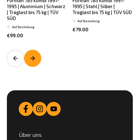
Forman 785 Kombi 1991-
Forman 785 Kombi 1991-
1995 | Aluminium | Schwarz
1995 | Stahl | Silber |
1
| Traglast bis 75 kg | TÜV
Traglast bis 75 kg | TÜV SÜD
T
SÜD
Auf Bestellung
Auf Bestellung
€79.00
€99.00
Über uns