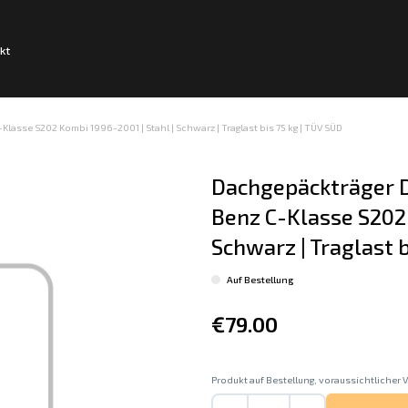
kt
asse S202 Kombi 1996-2001 | Stahl | Schwarz | Traglast bis 75 kg | TÜV SÜD
Dachgepäckträger D
Benz C-Klasse S202 
Schwarz | Traglast b
Auf Bestellung
€79.00
Produkt auf Bestellung, voraussichtlicher V