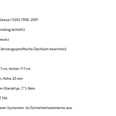
lasse I S202 1996-2001
reling (erhöht)
chwarz
 (fahrzeugspezifische Dachlast beachten)
l
7 cm, hinten 117 cm
mm, Höhe 20 mm
 (Kanaltyp „T“): Nein
2 Stk.
aren Systemen: Ja (Sicherheitselemente aus