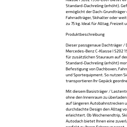
Standard-Dachreling (erhöht). Gef
ermöglicht der Dach-Grundträger 
Fahrradträger, Skihalter oder wei
zu 75 kg. Ideal für Alltag, Freizeit
Produktbeschreibung
Dieser passgenaue Dachträger / 
Mercedes-Benz C-Klasse I S202 19
für zusätzlichen Stauraum auf d
Standard-Dachreling (erhöht) mont
Befestigung von Dachboxen, Fahrr
und Sportequipment. So nutzen Si
transportieren Ihr Gepäck geordne
Mit diesem Basisträger / Lastentr
ohne den Innenraum zu überladen. 
auf längeren Autobahnstrecken u
durchdachte Design den Alltag vo
erleichtert. Ob Wochenendtrip, Sk
Autodach bietet Ihnen eine zuver
perfekt zu Ihrem Fahrzeug passt.