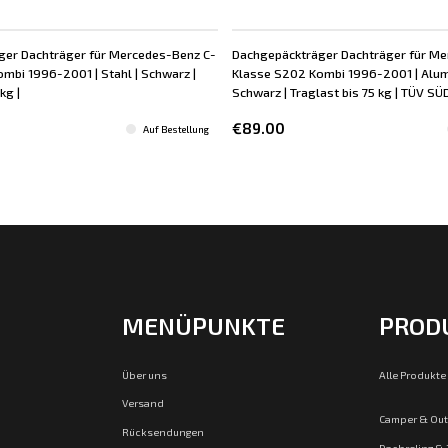
ger Dachträger für Mercedes-Benz C-
Dachgepäckträger Dachträger für Me
mbi 1996-2001 | Stahl | Schwarz |
Klasse S202 Kombi 1996-2001 | Alum
kg |
Schwarz | Traglast bis 75 kg | TÜV SÜ
€89.00
Auf Bestellung
MENÜPUNKTE
PROD
Über uns
Alle Produkte
Versand
Camper & Ou
Rücksendungen