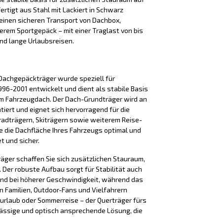
ertigt aus Stahl mit Lackiert in Schwarz
einen sicheren Transport von Dachbox,
terem Sportgepäck – mit einer Traglast von bis
 und lange Urlaubsreisen.
Dachgepäckträger wurde speziell für
96-2001 entwickelt und dient als stabile Basis
em Fahrzeugdach. Der Dach-Grundträger wird an
iert und eignet sich hervorragend für die
adträgern, Skiträgern sowie weiterem Reise-
e die Dachfläche Ihres Fahrzeugs optimal und
t und sicher.
äger schaffen Sie sich zusätzlichen Stauraum,
Der robuste Aufbau sorgt für Stabilität auch
nd bei höherer Geschwindigkeit, während das
n Familien, Outdoor-Fans und Vielfahrern
iurlaub oder Sommerreise – der Querträger fürs
lässige und optisch ansprechende Lösung, die