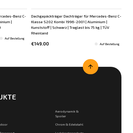
rcedes-Benz C-
Dachgepäckträger Dachträger für Mercedes-Benz C-
Dac
inium |
Klasse S202 Kombi 1996-2001 | Aluminium |
Kla
D
Kunststoff | Schwarz | Traglast bis 75 kg | TÜV
Kuns
Rheinland
Rhe
Auf Bestellung
€149.00
€1
Auf Bestellung
UKTE
Aerodynamik &
Spoiler
tdoor
Chrom & Edelstahl