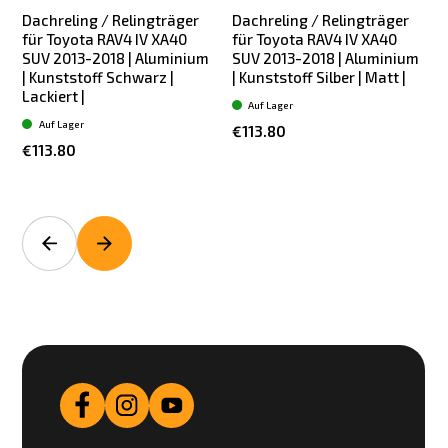
Dachreling / Relingträger
Dachreling / Relingträger
für Toyota RAV4 IV XA40
für Toyota RAV4 IV XA40
SUV 2013-2018 | Aluminium
SUV 2013-2018 | Aluminium
| Kunststoff Schwarz |
| Kunststoff Silber | Matt |
2
Lackiert |
Auf Lager
Auf Lager
€113.80
€113.80