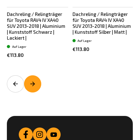
Dachreling / Relingträger
Dachreling / Relingträger
für Toyota RAV4 IV XA40
für Toyota RAV4 IV XA40
SUV 2013-2018 | Aluminium
SUV 2013-2018 | Aluminium
| Kunststoff Schwarz |
| Kunststoff Silber | Matt |
2
Lackiert |
Auf Lager
Auf Lager
€113.80
€113.80