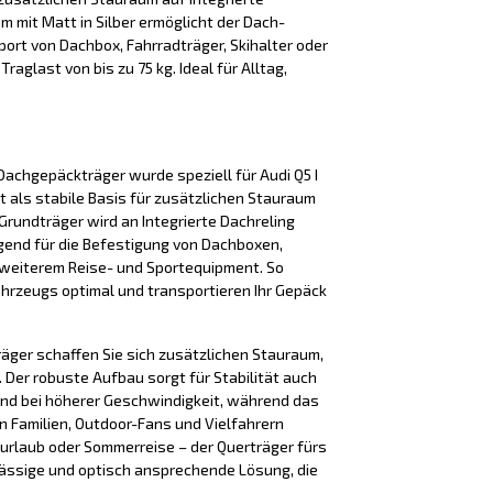
m mit Matt in Silber ermöglicht der Dach-
ort von Dachbox, Fahrradträger, Skihalter oder
raglast von bis zu 75 kg. Ideal für Alltag,
achgepäckträger wurde speziell für Audi Q5 I
 als stabile Basis für zusätzlichen Stauraum
rundträger wird an Integrierte Dachreling
agend für die Befestigung von Dachboxen,
 weiterem Reise- und Sportequipment. So
ahrzeugs optimal und transportieren Ihr Gepäck
äger schaffen Sie sich zusätzlichen Stauraum,
Der robuste Aufbau sorgt für Stabilität auch
nd bei höherer Geschwindigkeit, während das
n Familien, Outdoor-Fans und Vielfahrern
iurlaub oder Sommerreise – der Querträger fürs
lässige und optisch ansprechende Lösung, die