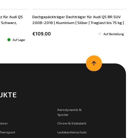
 für Audi Q5
Dachgepäckträger Dachträger für Audi Q5 8R SUV
Lad
 Schwarz,
2008-2016 | Aluminium | Silber | Traglast bis 75 kg |
8R 
Sch
€109.00
Auf Bestellung
€9
Auf Lager
UKTE
Aerodynamik &
Spoiler
tdoor
Chrom & Edelstahl
 Transport
Ladekantenschutz