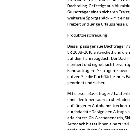
Dachreling. Gefertigt aus Aluminiu
Grundträger einen sicheren Transp
weiterem Sportgepäck – mit einer T
Freizeit und lange Urlaubsreisen.
Produktbeschreibung
Dieser passgenaue Dachträger / D
8R 2008-2016 entwickelt und dient
auf dem Fahrzeugdach. Der Dach-G
montiert und eignet sich hervorr
Fahrradträgern, Skiträgern sowie
nutzen Sie die Dachfläche Ihres F
geordnet und sicher.
Mit diesem Basisträger / Lastentr
ohne den Innenraum zu überladen. 
auf längeren Autobahnstrecken u
durchdachte Design den Alltag vo
erleichtert. Ob Wochenendtrip, Sk
Autodach bietet Ihnen eine zuver
perfekt zu Ihrem Fahrzeug passt.