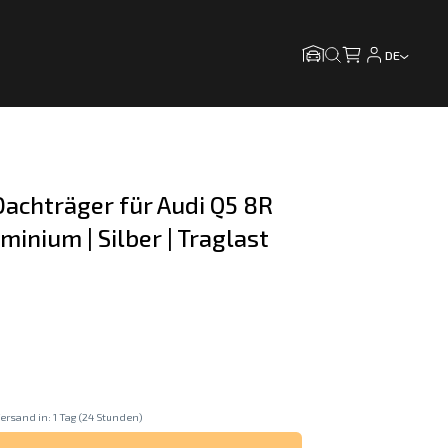
DE
chträger für Audi Q5 8R  
inium | Silber | Traglast 
ersand in: 1 Tag (24 Stunden)