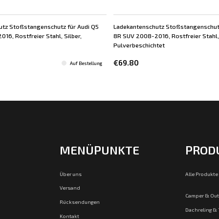
tz Stoßstangenschutz für Audi Q5
Ladekantenschutz Stoßstangenschutz
16, Rostfreier Stahl, Silber,
8R SUV 2008-2016, Rostfreier Stahl,
Pulverbeschichtet
€69.80
Auf Bestellung
MENÜPUNKTE
PROD
Über uns
Alle Produkte
Versand
Camper & Ou
Rücksendungen
Dachreling &
Kontakt