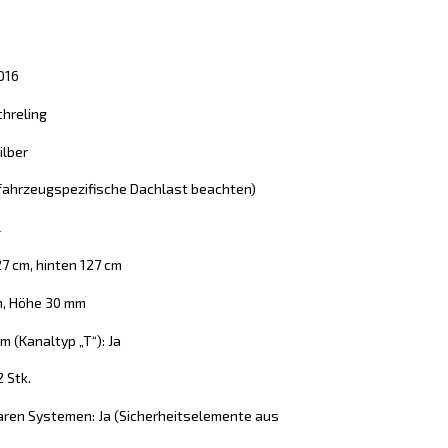
016
chreling
ilber
 (fahrzeugspezifische Dachlast beachten)
l
27 cm, hinten 127 cm
m, Höhe 30 mm
 (Kanaltyp „T“): Ja
2 Stk.
aren Systemen: Ja (Sicherheitselemente aus