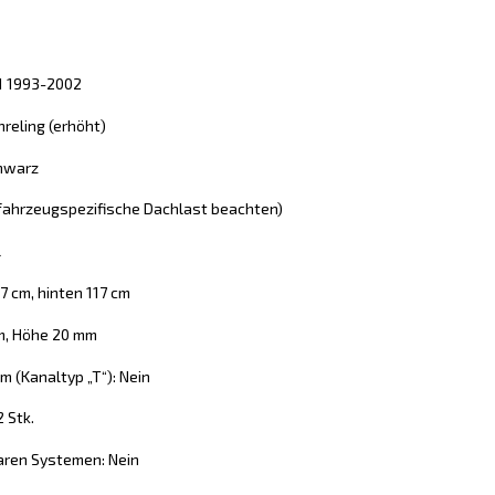
11 1993-2002
reling (erhöht)
chwarz
 (fahrzeugspezifische Dachlast beachten)
l
7 cm, hinten 117 cm
mm, Höhe 20 mm
 (Kanaltyp „T“): Nein
2 Stk.
aren Systemen: Nein