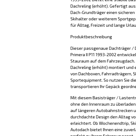
Dachreling (erhöht). Gefertigt aus
Dach-Grundträger einen sicheren 
Skihalter oder weiterem Sportgepäc
für Alltag, Freizeit und lange Urla
Produktbeschreibung
Dieser passgenaue Dachträger / 
Primera II P11 1993-2002 entwickel
Stauraum auf dem Fahrzeugdach. 
Dachreling (erhöht) montiert und 
von Dachboxen, Fahrradträgern, S
Sportequipment. So nutzen Sie di
transportieren Ihr Gepäck geordne
Mit diesem Basisträger / Lastentr
ohne den Innenraum zu überladen. 
auf längeren Autobahnstrecken u
durchdachte Design den Alltag vo
erleichtert. Ob Wochenendtrip, Sk
Autodach bietet Ihnen eine zuver
perfekt zu Ihrem Fahrzeug passt.