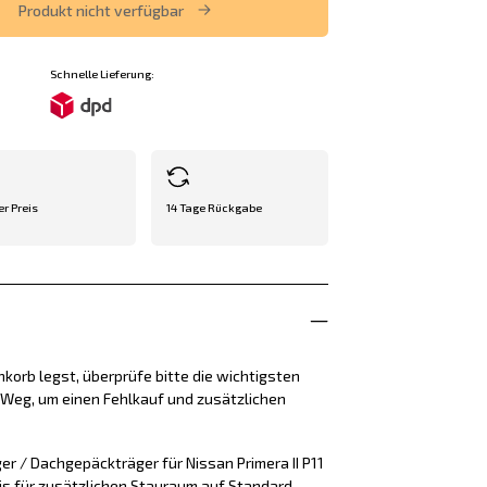
Produkt nicht verfügbar
Schnelle Lieferung:
er Preis
14 Tage Rückgabe
korb legst, überprüfe bitte die wichtigsten
e Weg, um einen Fehlkauf und zusätzlichen
r / Dachgepäckträger für Nissan Primera II P11
sis für zusätzlichen Stauraum auf Standard-