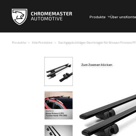
Produkte
Über uns
Konta
Produkte
Alle Produkte
Dachgepäckträger Dachträger für Nissan Primera P11 
Zum Zoomen klicken