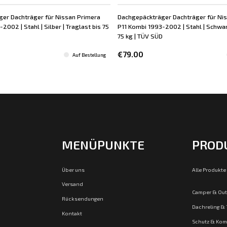
er Dachträger für Nissan Primera
Dachgepäckträger Dachträger für Ni
2002 | Stahl | Silber | Traglast bis 75
P11 Kombi 1993-2002 | Stahl | Schwarz
75 kg | TÜV SÜD
€79.00
Auf Bestellung
MENÜPUNKTE
PROD
Über uns
Alle Produkte
Versand
Camper & Ou
Rücksendungen
Dachreling &
Kontakt
Schutz & Kom