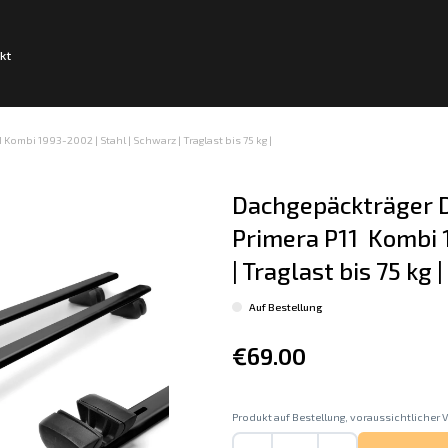
kt
Kombi 1993-2002 | Stahl | Schwarz | Traglast bis 75 kg |
Dachgepäckträger D
Primera P11  Kombi 
| Traglast bis 75 kg |
Auf Bestellung
€69.00
Produkt auf Bestellung, voraussichtlicher V