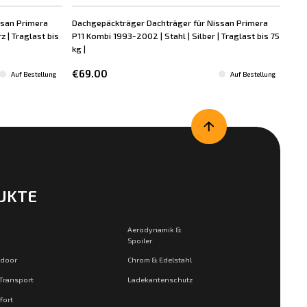
ssan Primera
Dachgepäckträger Dachträger für Nissan Primera
Dac
 | Traglast bis
P11 Kombi 1993-2002 | Stahl | Silber | Traglast bis 75
P11
kg |
bis
€69.00
€8
Auf Bestellung
Auf Bestellung
UKTE
Aerodynamik &
Spoiler
tdoor
Chrom & Edelstahl
 Transport
Ladekantenschutz
fort