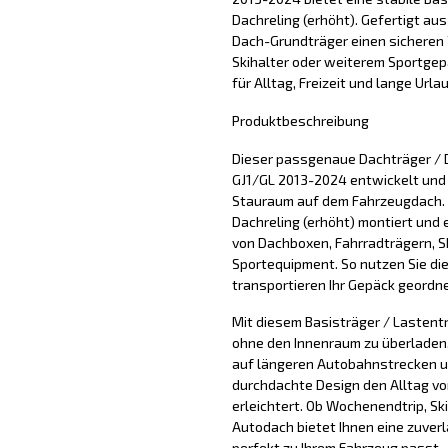
Dachreling (erhöht). Gefertigt aus
Dach-Grundträger einen sicheren 
Skihalter oder weiterem Sportgepäc
für Alltag, Freizeit und lange Urla
Produktbeschreibung
Dieser passgenaue Dachträger / D
GJ1/GL 2013-2024 entwickelt und d
Stauraum auf dem Fahrzeugdach. 
Dachreling (erhöht) montiert und 
von Dachboxen, Fahrradträgern, S
Sportequipment. So nutzen Sie di
transportieren Ihr Gepäck geordne
Mit diesem Basisträger / Lastentr
ohne den Innenraum zu überladen. 
auf längeren Autobahnstrecken u
durchdachte Design den Alltag vo
erleichtert. Ob Wochenendtrip, Sk
Autodach bietet Ihnen eine zuver
perfekt zu Ihrem Fahrzeug passt.