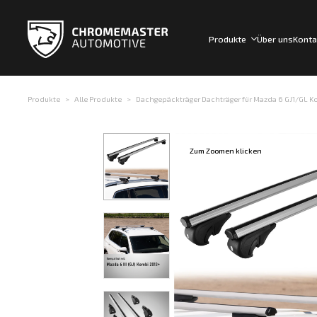
Produkte
Über uns
Konta
Produkte
Alle Produkte
Dachgepäckträger Dachträger für Mazda 6 GJ1/GL Komb
Zum Zoomen klicken