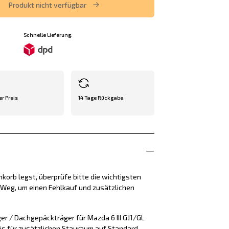
Produkt nicht verfügbar
Schnelle Lieferung:
er Preis
14 Tage Rückgabe
korb legst, überprüfe bitte die wichtigsten
e Weg, um einen Fehlkauf und zusätzlichen
er / Dachgepäckträger für Mazda 6 III GJ1/GL
sis für zusätzlichen Stauraum auf Standard-