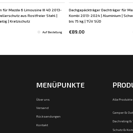
n für Mazda 6 Limousine III 4D 2013-
Dachgepäckträger Dachträger für Ma
llerschutz aus Rostfreier Stahl |
Kombi 2013-2024 | Aluminium | Schwa
teilig | Kratzschutz
bis 75 kg | TÜV SÜD
€89.00
Auf Bestellung
MENÜPUNKTE
PROD
Über uns
Alle Produkte
Versand
Camper & Ou
Rücksendungen
Dachreling &
Kontakt
Schutz & Kom