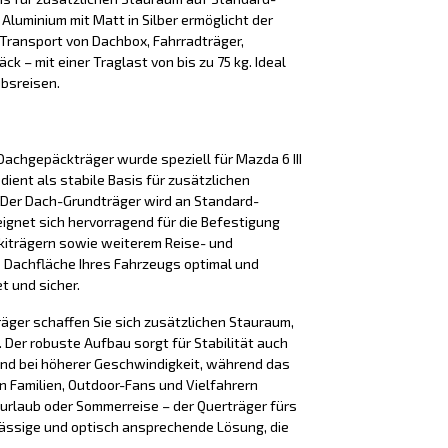
 Aluminium mit Matt in Silber ermöglicht der
Transport von Dachbox, Fahrradträger,
k – mit einer Traglast von bis zu 75 kg. Ideal
ubsreisen.
achgepäckträger wurde speziell für Mazda 6 III
ient als stabile Basis für zusätzlichen
Der Dach-Grundträger wird an Standard-
eignet sich hervorragend für die Befestigung
kiträgern sowie weiterem Reise- und
e Dachfläche Ihres Fahrzeugs optimal und
t und sicher.
äger schaffen Sie sich zusätzlichen Stauraum,
Der robuste Aufbau sorgt für Stabilität auch
nd bei höherer Geschwindigkeit, während das
n Familien, Outdoor-Fans und Vielfahrern
iurlaub oder Sommerreise – der Querträger fürs
lässige und optisch ansprechende Lösung, die