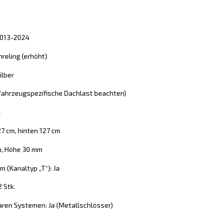
 2013-2024
reling (erhöht)
ilber
 (fahrzeugspezifische Dachlast beachten)
l
27 cm, hinten 127 cm
m, Höhe 30 mm
 (Kanaltyp „T“): Ja
2 Stk.
aren Systemen: Ja (Metallschlösser)