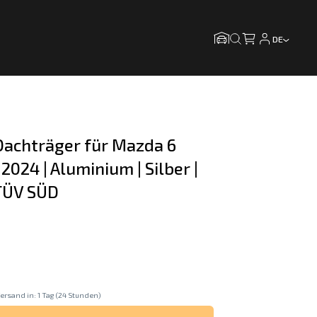
DE
achträger für Mazda 6 
024 | Aluminium | Silber | 
 TÜV SÜD
ersand in: 1 Tag (24 Stunden)