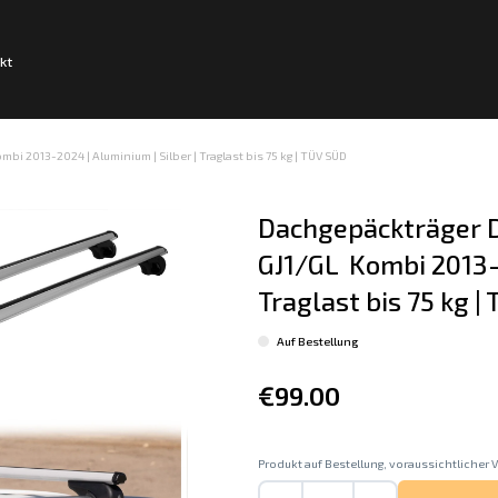
kt
i 2013-2024 | Aluminium | Silber | Traglast bis 75 kg | TÜV SÜD
Dachgepäckträger D
GJ1/GL  Kombi 2013-2
Traglast bis 75 kg |
Auf Bestellung
€99.00
Produkt auf Bestellung, voraussichtlicher V