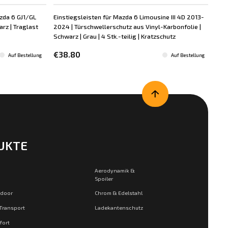
zda 6 GJ1/GL
Einstiegsleisten für Mazda 6 Limousine III 4D 2013-
Dac
rz | Traglast
2024 | Türschwellerschutz aus Vinyl-Karbonfolie |
Kom
Schwarz | Grau | 4 Stk.-teilig | Kratzschutz
bis
€38.80
€9
Auf Bestellung
Auf Bestellung
UKTE
Aerodynamik &
Spoiler
tdoor
Chrom & Edelstahl
 Transport
Ladekantenschutz
fort