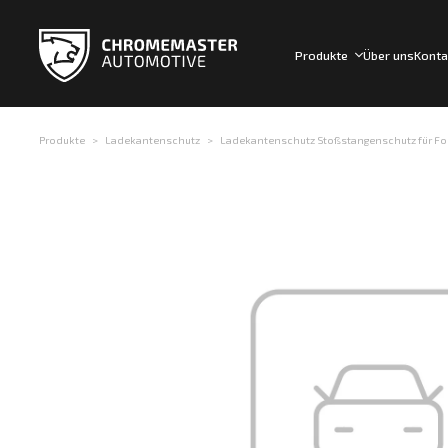
Produkte
Über uns
Konta
Produkte
Ladekantenschutz
Ladekantenschutz Stoßstangenschutz für For