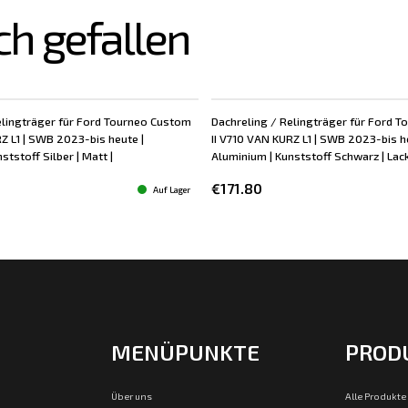
ch gefallen
elingträger für Ford Tourneo Custom
Dachreling / Relingträger für Ford 
Z L1 | SWB 2023-bis heute |
II V710 VAN KURZ L1 | SWB 2023-bis h
ststoff Silber | Matt |
Aluminium | Kunststoff Schwarz | Lacki
€171.80
Auf Lager
MENÜPUNKTE
PROD
Über uns
Alle Produkte