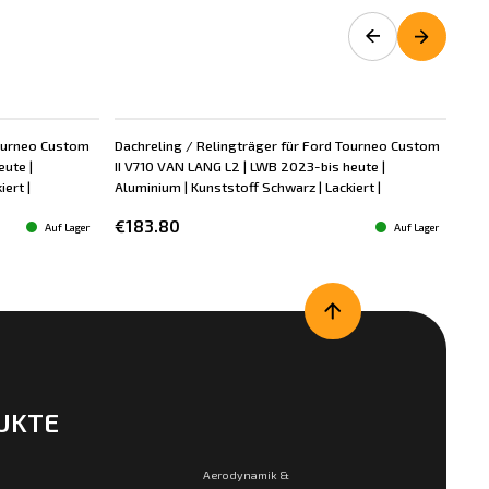
Tourneo Custom
Dachreling / Relingträger für Ford Tourneo Custom
Dac
eute |
II V710 VAN LANG L2 | LWB 2023-bis heute |
II 
ert |
Aluminium | Kunststoff Schwarz | Lackiert |
Alum
€183.80
€1
Auf Lager
Auf Lager
UKTE
Aerodynamik &