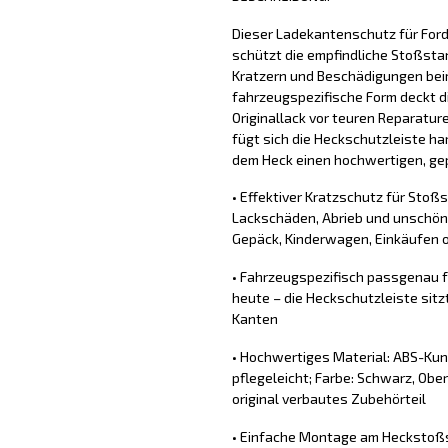
Dieser Ladekantenschutz für For
schützt die empfindliche Stoßsta
Kratzern und Beschädigungen bei
fahrzeugspezifische Form deckt d
Originallack vor teuren Reparatu
fügt sich die Heckschutzleiste ha
dem Heck einen hochwertigen, gep
• Effektiver Kratzschutz für Stoß
Lackschäden, Abrieb und unschön
Gepäck, Kinderwagen, Einkäufen o
• Fahrzeugspezifisch passgenau 
heute – die Heckschutzleiste sit
Kanten
• Hochwertiges Material: ABS-Kun
pflegeleicht; Farbe: Schwarz, Ober
original verbautes Zubehörteil
• Einfache Montage am Heckstoßs