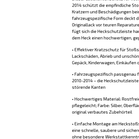
2014 schützt die empfindliche St
Kratzern und Beschädigungen bei
fahrzeugspezifische Form deckt d
Originallack vor teuren Reparature
fügt sich die Heckschutzleiste ha
dem Heck einen hochwertigen, gep
• Effektiver Kratzschutz für Stoß
Lackschäden, Abrieb und unschön
Gepäck, Kinderwagen, Einkäufen o
• Fahrzeugspezifisch passgenau f
2010-2014 – die Heckschutzleiste
störende Kanten
• Hochwertiges Material: Rostfrei
pflegeleicht; Farbe: Silber, Oberfl
original verbautes Zubehörteil
• Einfache Montage am Heckstoßs
eine schnelle, saubere und sich
ohne besondere Werkstattkennt