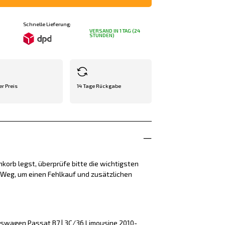
Schnelle Lieferung:
VERSAND IN 1 TAG (24
STUNDEN)
er Preis
14 Tage Rückgabe
korb legst, überprüfe bitte die wichtigsten
e Weg, um einen Fehlkauf und zusätzlichen
kswagen Passat B7 | 3C/36 Limousine 2010-