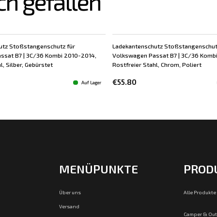
ch gefallen
utz Stoßstangenschutz für
Ladekantenschutz Stoßstangenschut
ssat B7 | 3C/36 Kombi 2010-2014,
Volkswagen Passat B7 | 3C/36 Komb
l, Silber, Gebürstet
Rostfreier Stahl, Chrom, Poliert
€55.80
Auf Lager
MENÜPUNKTE
PROD
Über uns
Alle Produkte
Versand
Camper & Ou