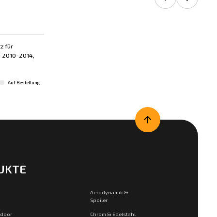
z für
i 2010-2014,
Auf Bestellung
UKTE
Aerodynamik &
Spoiler
tdoor
Chrom & Edelstahl