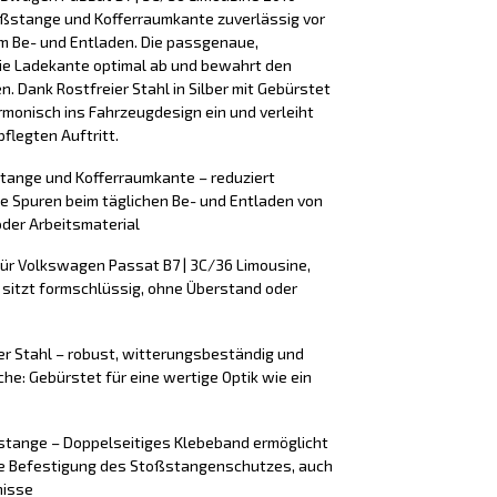
oßstange und Kofferraumkante zuverlässig vor
m Be- und Entladen. Die passgenaue,
ie Ladekante optimal ab und bewahrt den
n. Dank Rostfreier Stahl in Silber mit Gebürstet
rmonisch ins Fahrzeugdesign ein und verleiht
flegten Auftritt.
stange und Kofferraumkante – reduziert
e Spuren beim täglichen Be- und Entladen von
der Arbeitsmaterial
ür Volkswagen Passat B7 | 3C/36 Limousine,
 sitzt formschlüssig, ohne Überstand oder
er Stahl – robust, witterungsbeständig und
äche: Gebürstet für eine wertige Optik wie ein
tange – Doppelseitiges Klebeband ermöglicht
ere Befestigung des Stoßstangenschutzes, auch
nisse