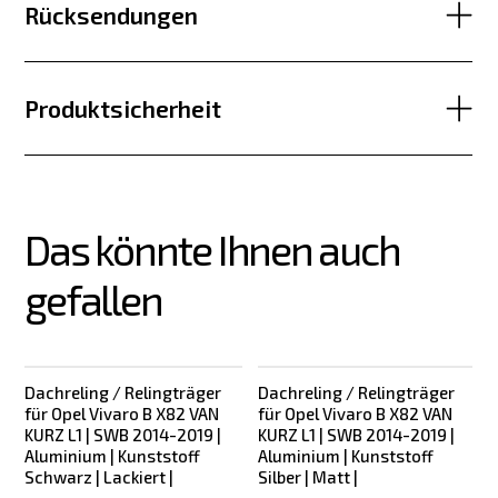
Rücksendungen
Produktsicherheit
Das könnte Ihnen auch 
gefallen
Dachreling / Relingträger
Dachreling / Relingträger
Bestseller
für Opel Vivaro B X82 VAN
für Opel Vivaro B X82 VAN
KURZ L1 | SWB 2014-2019 |
KURZ L1 | SWB 2014-2019 |
Aluminium | Kunststoff
Aluminium | Kunststoff
Schwarz | Lackiert |
Silber | Matt |
2