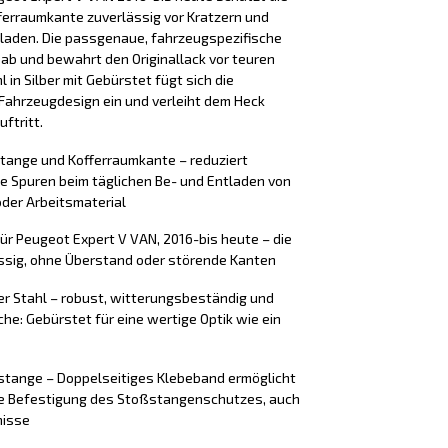
erraumkante zuverlässig vor Kratzern und
laden. Die passgenaue, fahrzeugspezifische
 ab und bewahrt den Originallack vor teuren
 in Silber mit Gebürstet fügt sich die
Fahrzeugdesign ein und verleiht dem Heck
ftritt.
stange und Kofferraumkante – reduziert
e Spuren beim täglichen Be- und Entladen von
der Arbeitsmaterial
ür Peugeot Expert V VAN, 2016-bis heute – die
ssig, ohne Überstand oder störende Kanten
er Stahl – robust, witterungsbeständig und
äche: Gebürstet für eine wertige Optik wie ein
tange – Doppelseitiges Klebeband ermöglicht
ere Befestigung des Stoßstangenschutzes, auch
nisse