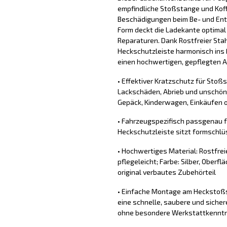
empfindliche Stoßstange und Koff
Beschädigungen beim Be- und Ent
Form deckt die Ladekante optimal
Reparaturen. Dank Rostfreier Stahl
Heckschutzleiste harmonisch ins 
einen hochwertigen, gepflegten Au
• Effektiver Kratzschutz für Stoß
Lackschäden, Abrieb und unschön
Gepäck, Kinderwagen, Einkäufen o
• Fahrzeugspezifisch passgenau f
Heckschutzleiste sitzt formschlü
• Hochwertiges Material: Rostfrei
pflegeleicht; Farbe: Silber, Oberfl
original verbautes Zubehörteil
• Einfache Montage am Heckstoßs
eine schnelle, saubere und sich
ohne besondere Werkstattkennt