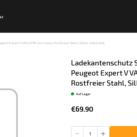
kt
ot Expert V VAN 2016-bis heute, Rostfreier Stahl, Silber, Gebürstet
Ladekantenschutz S
Peugeot Expert V VA
Rostfreier Stahl, Si
Auf Lager
€69.90