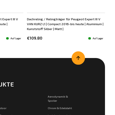
 Expert III V
Dachreling / Relingträger für Peugeot Expert III V
Dac
ute |
VAN KURZ L1 | Compact 2016-bis heute | Aluminium |
VAN
Kunststoff Silber | Matt |
Alum
€109.80
€1
Auf Lager
Auf Lager
UKTE
Aerodynamik &
Spoiler
tdoor
Chrom & Edelstahl