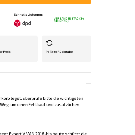
Schnelle Lieferung:
VERSAND IN 1 TAG (24
STUNDEN)
er Preis
14 Tage Rückgabe
korb legst, überprüfe bitte die wichtigsten
e Weg, um einen Fehlkauf und zusätzlichen
eot Expert V VAN 2016-bis heute schützt die