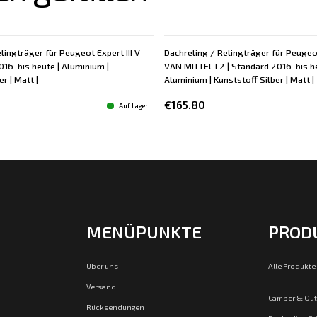
lingträger für Peugeot Expert III V
Dachreling / Relingträger für Peugeot
16-bis heute | Aluminium |
VAN MITTEL L2 | Standard 2016-bis he
r | Matt |
Aluminium | Kunststoff Silber | Matt |
€165.80
Auf Lager
MENÜPUNKTE
PROD
Über uns
Alle Produkte
Versand
Camper & Ou
Rücksendungen