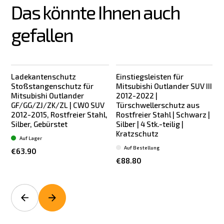
Das könnte Ihnen auch 
gefallen
Ladekantenschutz
Einstiegsleisten für
Stoßstangenschutz für
Mitsubishi Outlander SUV III
Mitsubishi Outlander
2012-2022 |
GF/GG/ZJ/ZK/ZL | CW0 SUV
Türschwellerschutz aus
2012-2015, Rostfreier Stahl,
Rostfreier Stahl | Schwarz |
Silber, Gebürstet
Silber | 4 Stk.-teilig |
b
Kratzschutz
Auf Lager
Auf Bestellung
€63.90
€88.80