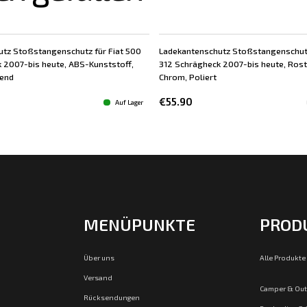
tz Stoßstangenschutz für Fiat 500
Ladekantenschutz Stoßstangenschutz
 2007-bis heute, ABS-Kunststoff,
312 Schrägheck 2007-bis heute, Rostf
zend
Chrom, Poliert
€55.90
Auf Lager
MENÜPUNKTE
PROD
Über uns
Alle Produkte
Versand
Camper & Ou
Rücksendungen