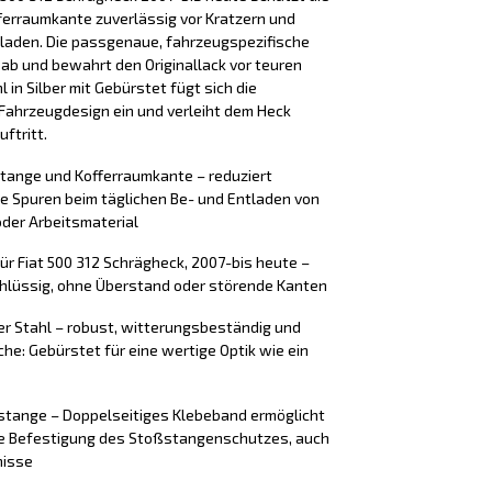
erraumkante zuverlässig vor Kratzern und
laden. Die passgenaue, fahrzeugspezifische
 ab und bewahrt den Originallack vor teuren
 in Silber mit Gebürstet fügt sich die
Fahrzeugdesign ein und verleiht dem Heck
ftritt.
stange und Kofferraumkante – reduziert
e Spuren beim täglichen Be- und Entladen von
der Arbeitsmaterial
ür Fiat 500 312 Schrägheck, 2007-bis heute –
chlüssig, ohne Überstand oder störende Kanten
er Stahl – robust, witterungsbeständig und
äche: Gebürstet für eine wertige Optik wie ein
tange – Doppelseitiges Klebeband ermöglicht
ere Befestigung des Stoßstangenschutzes, auch
nisse