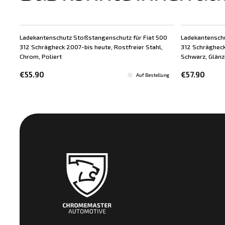
Ladekantenschutz Stoßstangenschutz für Fiat 500
Ladekantenschu
312 Schrägheck 2007-bis heute, Rostfreier Stahl,
312 Schrägheck
Chrom, Poliert
Schwarz, Glän
€55.90
€57.90
Auf Bestellung