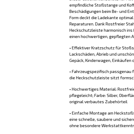
empfindliche Stoßstange und Koff
Beschädigungen beim Be- und Ent
Form deckt die Ladekante optimal
Reparaturen. Dank Rostfreier Stahl
Heckschutzleiste harmonisch ins 
einen hochwertigen, gepflegten Au
• Effektiver Kratzschutz für Stoß
Lackschäden, Abrieb und unschön
Gepäck, Kinderwagen, Einkäufen o
• Fahrzeugspezifisch passgenau f
die Heckschutzleiste sitzt forms
• Hochwertiges Material: Rostfrei
pflegeleicht; Farbe: Silber, Oberfl
original verbautes Zubehörteil
• Einfache Montage am Heckstoßs
eine schnelle, saubere und sich
ohne besondere Werkstattkennt