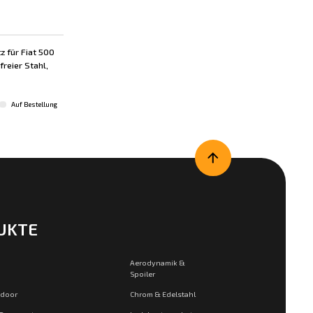
 für Fiat 500
reier Stahl,
Auf Bestellung
UKTE
Aerodynamik &
Spoiler
tdoor
Chrom & Edelstahl