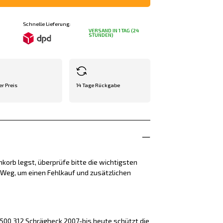
Schnelle Lieferung:
VERSAND IN 1 TAG (24
STUNDEN)
er Preis
14 Tage Rückgabe
korb legst, überprüfe bitte die wichtigsten
e Weg, um einen Fehlkauf und zusätzlichen
 500 312 Schrägheck 2007-bis heute schützt die