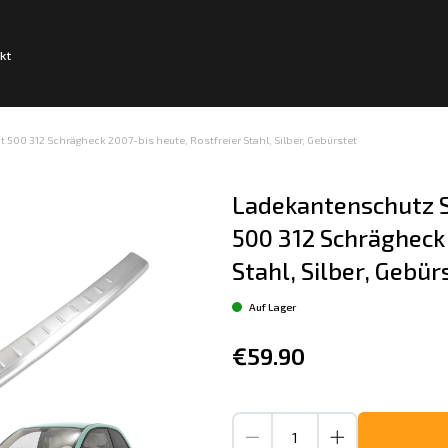
kt
500 312 Schrägheck 2007-bis heute, Rostfreier Stahl, Silber, Gebürstet
Ladekantenschutz S
500 312 Schrägheck 
Stahl, Silber, Gebür
Auf Lager
€59.90