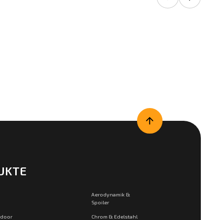
UKTE
Aerodynamik &
Spoiler
tdoor
Chrom & Edelstahl