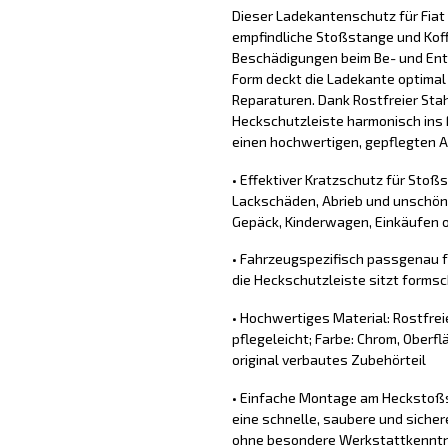
Dieser Ladekantenschutz für Fiat 
empfindliche Stoßstange und Koff
Beschädigungen beim Be- und Ent
Form deckt die Ladekante optimal
Reparaturen. Dank Rostfreier Stahl
Heckschutzleiste harmonisch ins 
einen hochwertigen, gepflegten Au
• Effektiver Kratzschutz für Stoß
Lackschäden, Abrieb und unschön
Gepäck, Kinderwagen, Einkäufen o
• Fahrzeugspezifisch passgenau fü
die Heckschutzleiste sitzt forms
• Hochwertiges Material: Rostfrei
pflegeleicht; Farbe: Chrom, Oberflä
original verbautes Zubehörteil
• Einfache Montage am Heckstoßs
eine schnelle, saubere und sich
ohne besondere Werkstattkennt