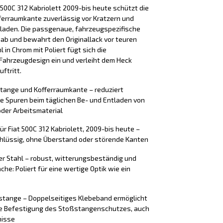
500C 312 Kabriolett 2009-bis heute schützt die
erraumkante zuverlässig vor Kratzern und
laden. Die passgenaue, fahrzeugspezifische
 ab und bewahrt den Originallack vor teuren
 in Chrom mit Poliert fügt sich die
Fahrzeugdesign ein und verleiht dem Heck
ftritt.
stange und Kofferraumkante – reduziert
e Spuren beim täglichen Be- und Entladen von
der Arbeitsmaterial
r Fiat 500C 312 Kabriolett, 2009-bis heute –
chlüssig, ohne Überstand oder störende Kanten
er Stahl – robust, witterungsbeständig und
che: Poliert für eine wertige Optik wie ein
tange – Doppelseitiges Klebeband ermöglicht
ere Befestigung des Stoßstangenschutzes, auch
nisse