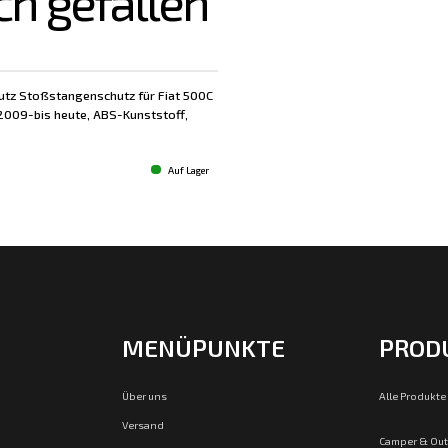
ch gefallen
tz Stoßstangenschutz für Fiat 500C
 2009-bis heute, ABS-Kunststoff,
Auf Lager
MENÜPUNKTE
PROD
Über uns
Alle Produkte
Versand
Camper & Ou