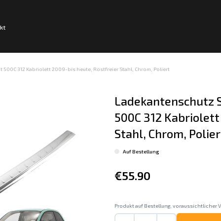
kt
500C 312 Kabriolett 2009-bis heute, Rostfreier Stahl, Chrom, Poliert
Ladekantenschutz S
500C 312 Kabriolett
Stahl, Chrom, Polier
Auf Bestellung
€55.90
Produkt auf Bestellung, voraussichtlicher V