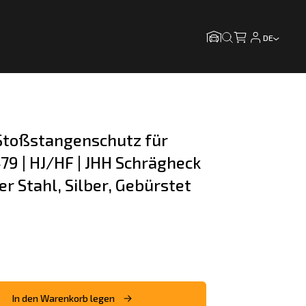
DE
toßstangenschutz für 
79 | HJ/HF | JHH Schrägheck 
r Stahl, Silber, Gebürstet
In den Warenkorb legen