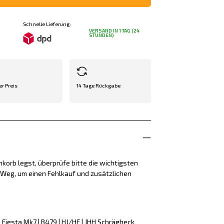
Schnelle Lieferung:
VERSAND IN 1 TAG (24
STUNDEN)
er Preis
14 Tage Rückgabe
korb legst, überprüfe bitte die wichtigsten
e Weg, um einen Fehlkauf und zusätzlichen
Fiesta Mk7 | B479 | HJ/HF | JHH Schrägheck