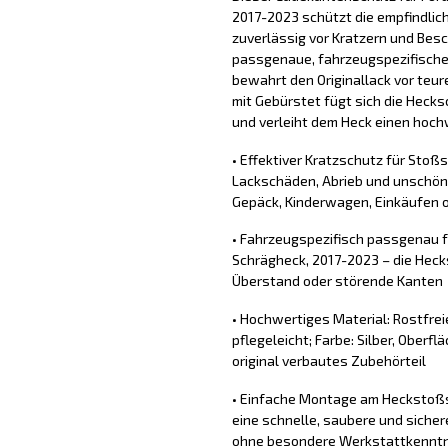
2017-2023 schützt die empfindli
zuverlässig vor Kratzern und Bes
passgenaue, fahrzeugspezifische
bewahrt den Originallack vor teure
mit Gebürstet fügt sich die Heck
und verleiht dem Heck einen hochw
• Effektiver Kratzschutz für Stoß
Lackschäden, Abrieb und unschön
Gepäck, Kinderwagen, Einkäufen o
• Fahrzeugspezifisch passgenau für
Schrägheck, 2017-2023 – die Heck
Überstand oder störende Kanten
• Hochwertiges Material: Rostfrei
pflegeleicht; Farbe: Silber, Oberfl
original verbautes Zubehörteil
• Einfache Montage am Heckstoßs
eine schnelle, saubere und sich
ohne besondere Werkstattkennt