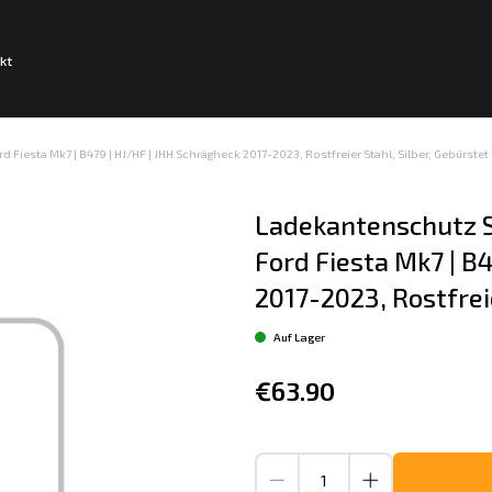
kt
iesta Mk7 | B479 | HJ/HF | JHH Schrägheck 2017-2023, Rostfreier Stahl, Silber, Gebürstet
Ladekantenschutz S
Ford Fiesta Mk7 | B4
2017-2023, Rostfreie
Auf Lager
€63.90