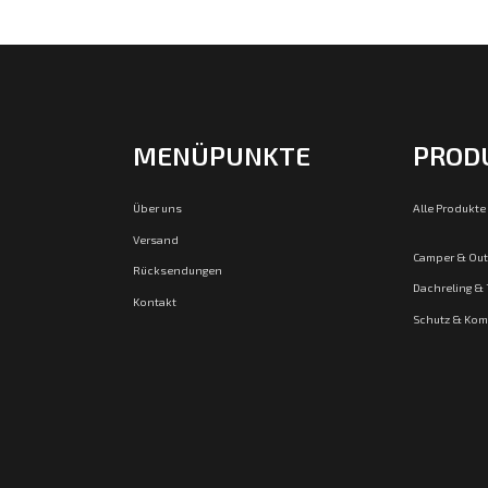
MENÜPUNKTE
PROD
Über uns
Alle Produkte
Versand
Camper & Ou
Rücksendungen
Dachreling &
Kontakt
Schutz & Kom