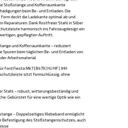
che Stoßstange und Kofferraumkante
chädigungen beim Be- und Entladen. Die
 Form deckt die Ladekante optimal ab und
n Reparaturen. Dank Rostfreier Stahl in Silber
schutzleiste harmonisch ins Fahrzeugdesign ein
ertigen, gepflegten Auftritt.
stange und Kofferraumkante – reduziert
e Spuren beim täglichen Be- und Entladen von
der Arbeitsmaterial
 Ford Fiesta Mk7 | B479 | HJ/HF | JHH
schutzleiste sitzt formschlüssig, ohne
er Stahl – robust, witterungsbeständig und
äche: Gebürstet für eine wertige Optik wie ein
tange – Doppelseitiges Klebeband ermöglicht
ere Befestigung des Stoßstangenschutzes, auch
nisse