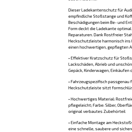
Dieser Ladekantenschutz für Audi
empfindliche Stoßstange und Koff
Beschädigungen beim Be- und Ent
Form deckt die Ladekante optimal
Reparaturen. Dank Rostfreier Stahl
Heckschutzleiste harmonisch ins 
einen hochwertigen, gepflegten Au
• Effektiver Kratzschutz für Stoß
Lackschäden, Abrieb und unschön
Gepäck, Kinderwagen, Einkäufen o
• Fahrzeugspezifisch passgenau fü
Heckschutzleiste sitzt formschlü
• Hochwertiges Material: Rostfrei
pflegeleicht; Farbe: Silber, Oberfl
original verbautes Zubehörteil
• Einfache Montage am Heckstoßs
eine schnelle, saubere und sich