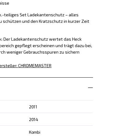
nisse
k.-teiliges Set Ladekantenschutz – alles
u schützen und den Kratzschutz in kurzer Zeit
ck: Der Ladekantenschutz wertet das Heck
bereich gepflegt erscheinen und trägt dazu bei,
rch weniger Gebrauchsspuren zu sichern
ersteller
:
CHROMEMASTER
2011
2014
Kombi