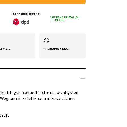
Schnelle Lieferung:
VERSAND IN 1 TAG (24
STUNDEN)
er Preis
14 Tage Rückgabe
korb legst, überprüfe bitte die wichtigsten
e Weg, um einen Fehlkauf und zusätzlichen
elift