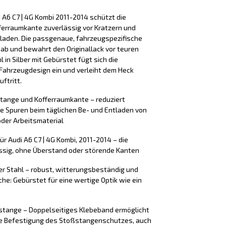
 A6 C7 | 4G Kombi 2011-2014 schützt die
erraumkante zuverlässig vor Kratzern und
laden. Die passgenaue, fahrzeugspezifische
 ab und bewahrt den Originallack vor teuren
 in Silber mit Gebürstet fügt sich die
Fahrzeugdesign ein und verleiht dem Heck
ftritt.
stange und Kofferraumkante – reduziert
e Spuren beim täglichen Be- und Entladen von
der Arbeitsmaterial
r Audi A6 C7 | 4G Kombi, 2011-2014 – die
ssig, ohne Überstand oder störende Kanten
er Stahl – robust, witterungsbeständig und
äche: Gebürstet für eine wertige Optik wie ein
tange – Doppelseitiges Klebeband ermöglicht
ere Befestigung des Stoßstangenschutzes, auch