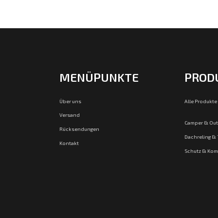
MENÜPUNKTE
PROD
Über uns
Alle Produkte
Versand
Camper & Ou
Rücksendungen
Dachreling &
Kontakt
Schutz & Kom