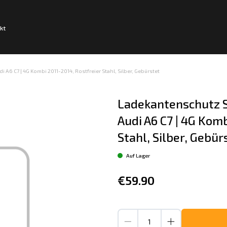
kt
A6 C7 | 4G Kombi 2011-2014, Rostfreier Stahl, Silber, Gebürstet
Ladekantenschutz S
Audi A6 C7 | 4G Komb
Stahl, Silber, Gebür
Auf Lager
€59.90