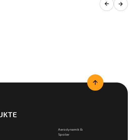
UKTE
Aerodynamik &
Spoiler