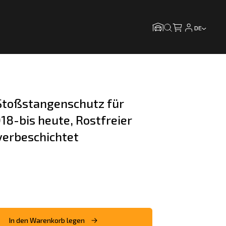
DE
toßstangenschutz für 
8-bis heute, Rostfreier 
verbeschichtet
In den Warenkorb legen