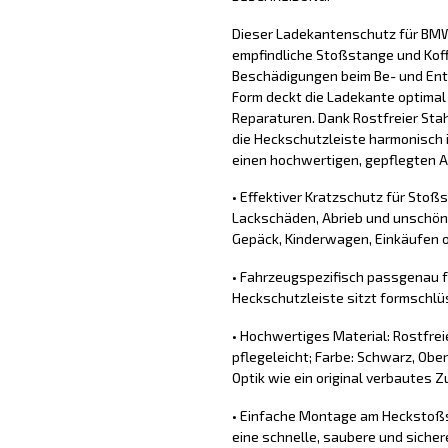
Dieser Ladekantenschutz für BMW
empfindliche Stoßstange und Koff
Beschädigungen beim Be- und Ent
Form deckt die Ladekante optimal
Reparaturen. Dank Rostfreier Stah
die Heckschutzleiste harmonisch 
einen hochwertigen, gepflegten Au
• Effektiver Kratzschutz für Stoß
Lackschäden, Abrieb und unschön
Gepäck, Kinderwagen, Einkäufen o
• Fahrzeugspezifisch passgenau f
Heckschutzleiste sitzt formschlü
• Hochwertiges Material: Rostfrei
pflegeleicht; Farbe: Schwarz, Obe
Optik wie ein original verbautes Z
• Einfache Montage am Heckstoßs
eine schnelle, saubere und sich