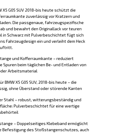
 X5 G05 SUV 2018-bis heute schützt die
erraumkante zuverlässig vor Kratzern und
laden. Die passgenaue, fahrzeugspezifische
 ab und bewahrt den Originallack vor teuren
l in Schwarz mit Pulverbeschichtet fügt sich
ins Fahrzeugdesign ein und verleiht dem Heck
ftritt.
stange und Kofferraumkante – reduziert
e Spuren beim täglichen Be- und Entladen von
der Arbeitsmaterial
ür BMW X5 G05 SUV, 2018-bis heute – die
ssig, ohne Überstand oder störende Kanten
er Stahl – robust, witterungsbeständig und
rfläche: Pulverbeschichtet für eine wertige
ubehörteil
tange – Doppelseitiges Klebeband ermöglicht
ere Befestigung des Stoßstangenschutzes, auch