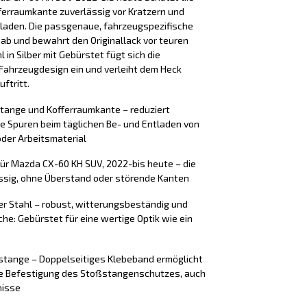
erraumkante zuverlässig vor Kratzern und
laden. Die passgenaue, fahrzeugspezifische
 ab und bewahrt den Originallack vor teuren
 in Silber mit Gebürstet fügt sich die
Fahrzeugdesign ein und verleiht dem Heck
ftritt.
stange und Kofferraumkante – reduziert
e Spuren beim täglichen Be- und Entladen von
der Arbeitsmaterial
ür Mazda CX-60 KH SUV, 2022-bis heute – die
ssig, ohne Überstand oder störende Kanten
er Stahl – robust, witterungsbeständig und
äche: Gebürstet für eine wertige Optik wie ein
tange – Doppelseitiges Klebeband ermöglicht
ere Befestigung des Stoßstangenschutzes, auch
nisse