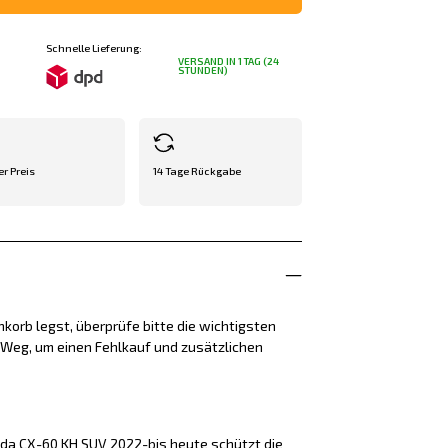
Schnelle Lieferung:
VERSAND IN 1 TAG (24
STUNDEN)
er Preis
14 Tage Rückgabe
korb legst, überprüfe bitte die wichtigsten
e Weg, um einen Fehlkauf und zusätzlichen
da CX-60 KH SUV 2022-bis heute schützt die