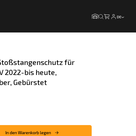
DE
toßstangenschutz für 
 2022-bis heute, 
lber, Gebürstet
In den Warenkorb legen