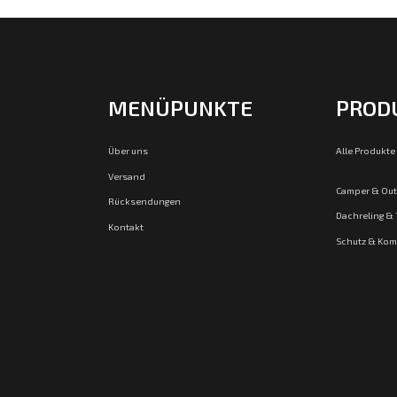
MENÜPUNKTE
PROD
Über uns
Alle Produkte
Versand
Camper & Ou
Rücksendungen
Dachreling &
Kontakt
Schutz & Kom