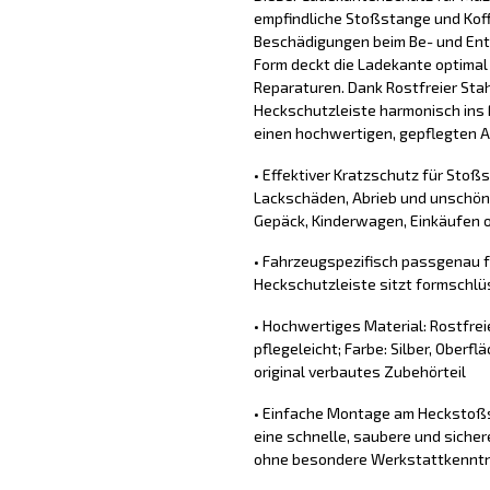
empfindliche Stoßstange und Koff
Beschädigungen beim Be- und Ent
Form deckt die Ladekante optimal
Reparaturen. Dank Rostfreier Stahl
Heckschutzleiste harmonisch ins 
einen hochwertigen, gepflegten Au
• Effektiver Kratzschutz für Stoß
Lackschäden, Abrieb und unschön
Gepäck, Kinderwagen, Einkäufen o
• Fahrzeugspezifisch passgenau f
Heckschutzleiste sitzt formschlü
• Hochwertiges Material: Rostfrei
pflegeleicht; Farbe: Silber, Oberfl
original verbautes Zubehörteil
• Einfache Montage am Heckstoßs
eine schnelle, saubere und sich
ohne besondere Werkstattkennt