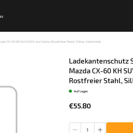
kt
a CX-60 KH SUV 2022-bis heute, Rostfreier Stahl, Silber, Gebürstet
Ladekantenschutz S
Mazda CX-60 KH SUV
Rostfreier Stahl, Si
Auf Lager
€55.80