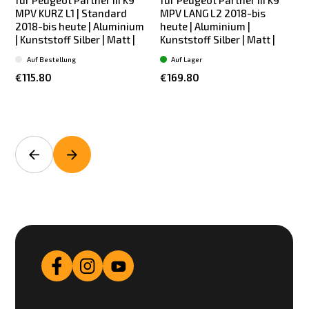
für Peugeot Partner III K9
für Peugeot Partner III K9
MPV KURZ L1 | Standard
MPV LANG L2 2018-bis
2018-bis heute | Aluminium
heute | Aluminium |
| Kunststoff Silber | Matt |
Kunststoff Silber | Matt |
L
Auf Bestellung
Auf Lager
€115.80
€169.80