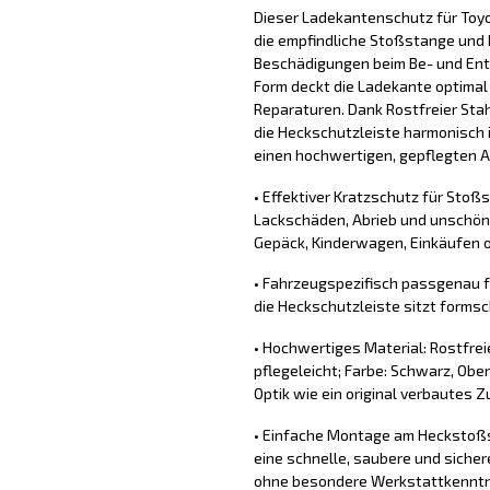
Dieser Ladekantenschutz für Toy
die empfindliche Stoßstange und 
Beschädigungen beim Be- und Ent
Form deckt die Ladekante optimal
Reparaturen. Dank Rostfreier Stah
die Heckschutzleiste harmonisch 
einen hochwertigen, gepflegten Au
• Effektiver Kratzschutz für Stoß
Lackschäden, Abrieb und unschön
Gepäck, Kinderwagen, Einkäufen o
• Fahrzeugspezifisch passgenau f
die Heckschutzleiste sitzt forms
• Hochwertiges Material: Rostfrei
pflegeleicht; Farbe: Schwarz, Obe
Optik wie ein original verbautes Z
• Einfache Montage am Heckstoßs
eine schnelle, saubere und sich
ohne besondere Werkstattkennt