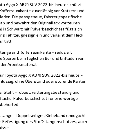
ota Aygo X AB70 SUV 2022-bis heute schützt
Kofferraumkante zuverlässig vor Kratzern und
laden. Die passgenaue, fahrzeugspezifische
 ab und bewahrt den Originallack vor teuren
l in Schwarz mit Pulverbeschichtet fügt sich
ins Fahrzeugdesign ein und verleiht dem Heck
ftritt.
stange und Kofferraumkante – reduziert
e Spuren beim täglichen Be- und Entladen von
der Arbeitsmaterial
ür Toyota Aygo X AB70 SUV, 2022-bis heute –
chlüssig, ohne Überstand oder störende Kanten
er Stahl – robust, witterungsbeständig und
rfläche: Pulverbeschichtet für eine wertige
ubehörteil
tange – Doppelseitiges Klebeband ermöglicht
ere Befestigung des Stoßstangenschutzes, auch
nisse