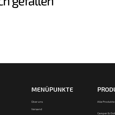
ch gefallen
MENÜPUNKTE
PROD
Über uns
Alle Produkte
Versand
Camper & Ou