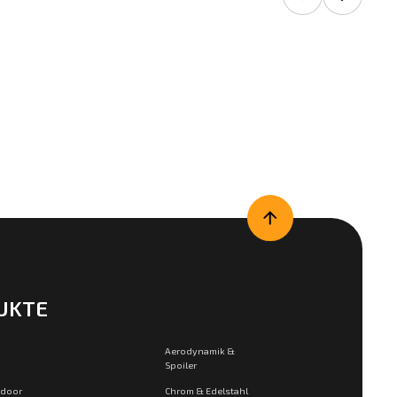
UKTE
Aerodynamik &
Spoiler
tdoor
Chrom & Edelstahl