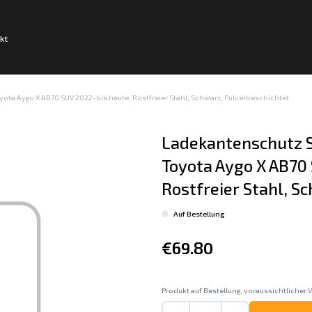
kt
ta Aygo X AB70 SUV 2022-bis heute, Rostfreier Stahl, Schwarz, Pulverbeschichtet
Ladekantenschutz S
Toyota Aygo X AB70 
Rostfreier Stahl, S
Auf Bestellung
€69.80
Produkt auf Bestellung, voraussichtlicher V