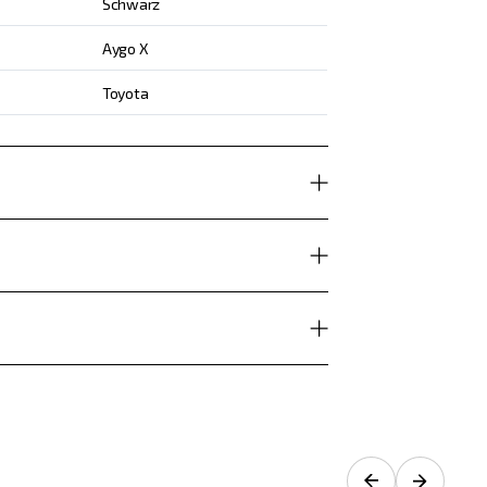
Schwarz
Aygo X
Toyota