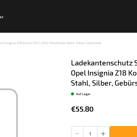
kt
Insignia Z18 Kombi 2017-2022, Rostfreier Stahl, Silber, Gebürstet
Ladekantenschutz S
Opel Insignia Z18 K
Stahl, Silber, Gebür
Auf Lager
€55.80