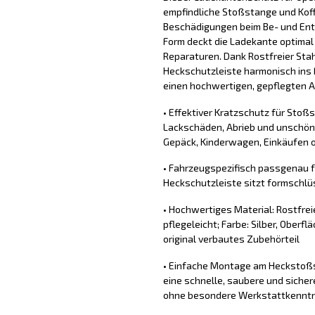
empfindliche Stoßstange und Koff
Beschädigungen beim Be- und Ent
Form deckt die Ladekante optimal
Reparaturen. Dank Rostfreier Stahl
Heckschutzleiste harmonisch ins 
einen hochwertigen, gepflegten Au
• Effektiver Kratzschutz für Stoß
Lackschäden, Abrieb und unschön
Gepäck, Kinderwagen, Einkäufen o
• Fahrzeugspezifisch passgenau fü
Heckschutzleiste sitzt formschlü
• Hochwertiges Material: Rostfrei
pflegeleicht; Farbe: Silber, Oberfl
original verbautes Zubehörteil
• Einfache Montage am Heckstoßs
eine schnelle, saubere und sich
ohne besondere Werkstattkennt