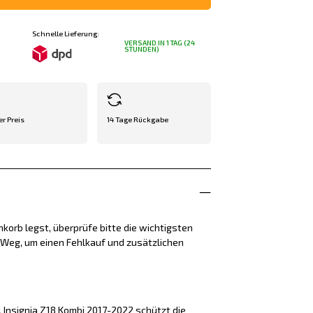
Schnelle Lieferung:
VERSAND IN 1 TAG (24
STUNDEN)
er Preis
14 Tage Rückgabe
korb legst, überprüfe bitte die wichtigsten
e Weg, um einen Fehlkauf und zusätzlichen
 Insignia Z18 Kombi 2017-2022 schützt die