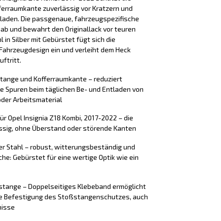
erraumkante zuverlässig vor Kratzern und
laden. Die passgenaue, fahrzeugspezifische
 ab und bewahrt den Originallack vor teuren
 in Silber mit Gebürstet fügt sich die
Fahrzeugdesign ein und verleiht dem Heck
ftritt.
stange und Kofferraumkante – reduziert
e Spuren beim täglichen Be- und Entladen von
der Arbeitsmaterial
r Opel Insignia Z18 Kombi, 2017-2022 – die
ssig, ohne Überstand oder störende Kanten
er Stahl – robust, witterungsbeständig und
äche: Gebürstet für eine wertige Optik wie ein
tange – Doppelseitiges Klebeband ermöglicht
ere Befestigung des Stoßstangenschutzes, auch
nisse