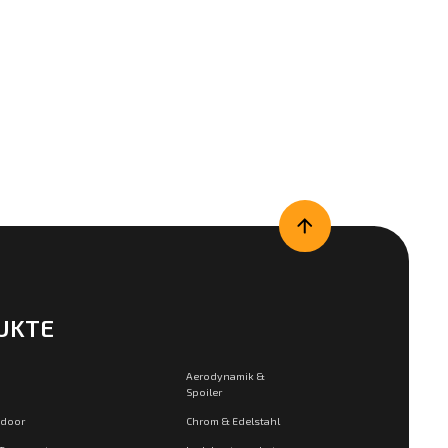
UKTE
Aerodynamik &
Spoiler
tdoor
Chrom & Edelstahl