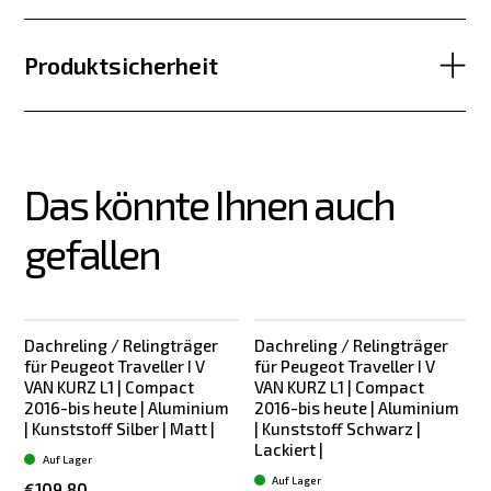
Produktsicherheit
Das könnte Ihnen auch 
gefallen
Dachreling / Relingträger
Dachreling / Relingträger
für Peugeot Traveller I V
für Peugeot Traveller I V
f
VAN KURZ L1 | Compact
VAN KURZ L1 | Compact
2016-bis heute | Aluminium
2016-bis heute | Aluminium
| Kunststoff Silber | Matt |
| Kunststoff Schwarz |
Lackiert |
L
Auf Lager
Auf Lager
€109.80