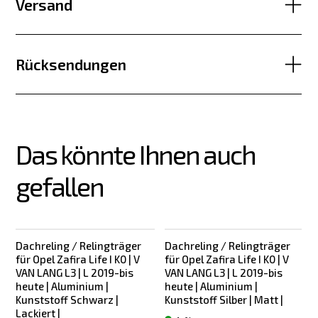
Versand
Rücksendungen
Das könnte Ihnen auch 
gefallen
Dachreling / Relingträger
Dachreling / Relingträger
für Opel Zafira Life I K0 | V
für Opel Zafira Life I K0 | V
f
VAN LANG L3 | L 2019-bis
VAN LANG L3 | L 2019-bis
heute | Aluminium |
heute | Aluminium |
Kunststoff Schwarz |
Kunststoff Silber | Matt |
Lackiert |
L