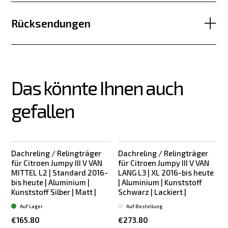
Rücksendungen
Das könnte Ihnen auch 
gefallen
Dachreling / Relingträger
Dachreling / Relingträger
für Citroen Jumpy III V VAN
für Citroen Jumpy III V VAN
MITTEL L2 | Standard 2016-
LANG L3 | XL 2016-bis heute
bis heute | Aluminium |
| Aluminium | Kunststoff
Kunststoff Silber | Matt |
Schwarz | Lackiert |
L
Auf Lager
Auf Bestellung
€165.80
€273.80