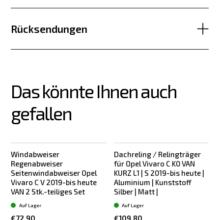
Rücksendungen
Das könnte Ihnen auch 
gefallen
Windabweiser
Dachreling / Relingträger
Regenabweiser
für Opel Vivaro C K0 VAN
Seitenwindabweiser Opel
KURZ L1 | S 2019-bis heute |
Vivaro C V 2019-bis heute
Aluminium | Kunststoff
VAN 2 Stk.-teiliges Set
Silber | Matt |
S
Auf Lager
Auf Lager
€72.90
€109.80