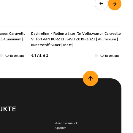
wagen Caravelle
Dachreling / Relingträger für Volkswagen Caravelle
Dac
 | Aluminium |
VI T6.1 VAN KURZ L1 | SWB 2019-2023 | Aluminium |
VI 
Kunststoff Silber | Matt |
Kuns
€173.80
€1
Auf Bestellung
Auf Bestellung
UKTE
Aerodynamik &
Spoiler