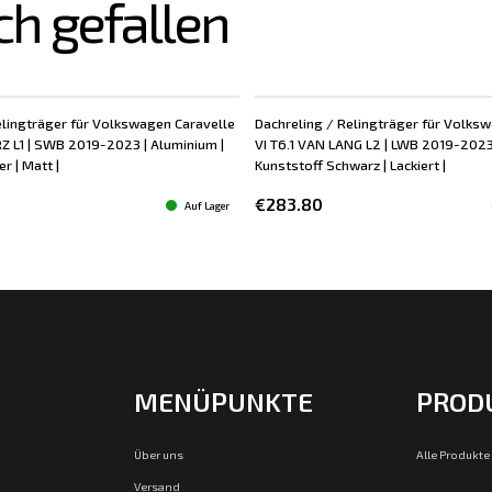
ch gefallen
elingträger für Volkswagen Caravelle
Dachreling / Relingträger für Volks
RZ L1 | SWB 2019-2023 | Aluminium |
VI T6.1 VAN LANG L2 | LWB 2019-2023
r | Matt |
Kunststoff Schwarz | Lackiert |
€283.80
Auf Lager
MENÜPUNKTE
PROD
Über uns
Alle Produkte
Versand