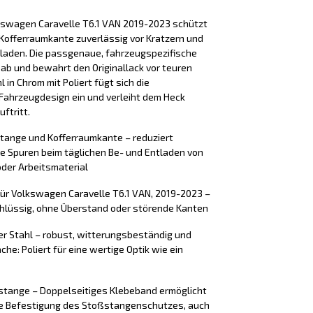
kswagen Caravelle T6.1 VAN 2019-2023 schützt
Kofferraumkante zuverlässig vor Kratzern und
laden. Die passgenaue, fahrzeugspezifische
 ab und bewahrt den Originallack vor teuren
 in Chrom mit Poliert fügt sich die
Fahrzeugdesign ein und verleiht dem Heck
ftritt.
stange und Kofferraumkante – reduziert
e Spuren beim täglichen Be- und Entladen von
der Arbeitsmaterial
ür Volkswagen Caravelle T6.1 VAN, 2019-2023 –
chlüssig, ohne Überstand oder störende Kanten
er Stahl – robust, witterungsbeständig und
che: Poliert für eine wertige Optik wie ein
tange – Doppelseitiges Klebeband ermöglicht
ere Befestigung des Stoßstangenschutzes, auch