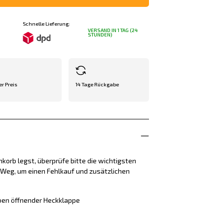
Schnelle Lieferung:
VERSAND IN 1 TAG (24
STUNDEN)
er Preis
14 Tage Rückgabe
korb legst, überprüfe bitte die wichtigsten
e Weg, um einen Fehlkauf und zusätzlichen
ben öffnender Heckklappe