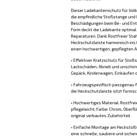
Dieser Ladekantenschutz für Vol
die empfindliche Stoßstange und 
Beschädigungen beim Be- und Ent
Form deckt die Ladekante optimal
Reparaturen. Dank Rostfreier Stahl
Heckschutzleiste harmonisch ins 
einen hochwertigen, gepflegten Au
• Effektiver Kratzschutz für Stoß
Lackschäden, Abrieb und unschön
Gepäck, Kinderwagen, Einkäufen o
• Fahrzeugspezifisch passgenau f
die Heckschutzleiste sitzt forms
• Hochwertiges Material: Rostfrei
pflegeleicht; Farbe: Chrom, Oberflä
original verbautes Zubehörteil
• Einfache Montage am Heckstoßs
eine schnelle, saubere und sich