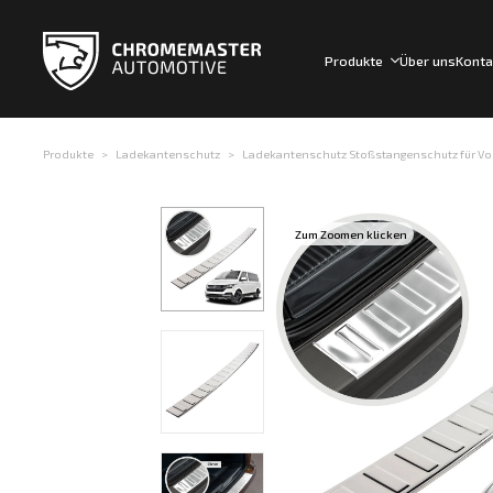
Produkte
Über uns
Konta
Produkte
Ladekantenschutz
Ladekantenschutz Stoßstangenschutz für Volk
Zum Zoomen klicken