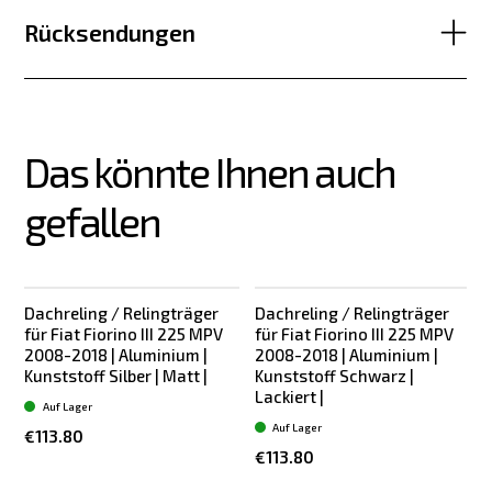
Rücksendungen
Das könnte Ihnen auch 
gefallen
Dachreling / Relingträger
Dachreling / Relingträger
für Fiat Fiorino III 225 MPV
für Fiat Fiorino III 225 MPV
f
2008-2018 | Aluminium |
2008-2018 | Aluminium |
Kunststoff Silber | Matt |
Kunststoff Schwarz |
K
Lackiert |
Auf Lager
Auf Lager
€113.80
€113.80