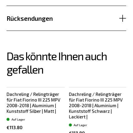
Rücksendungen
Das könnte Ihnen auch 
gefallen
Dachreling / Relingträger
Dachreling / Relingträger
für Fiat Fiorino III 225 MPV
für Fiat Fiorino III 225 MPV
f
2008-2018 | Aluminium |
2008-2018 | Aluminium |
Kunststoff Silber | Matt |
Kunststoff Schwarz |
K
Lackiert |
Auf Lager
Auf Lager
€113.80
€113.80