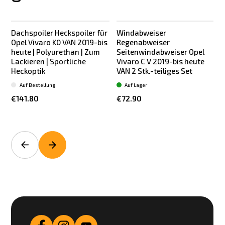
Dachspoiler Heckspoiler für
Windabweiser
Opel Vivaro K0 VAN 2019-bis
Regenabweiser
heute | Polyurethan | Zum
Seitenwindabweiser Opel
K
Lackieren | Sportliche
Vivaro C V 2019-bis heute
Heckoptik
VAN 2 Stk.-teiliges Set
S
Auf Bestellung
Auf Lager
€141.80
€72.90