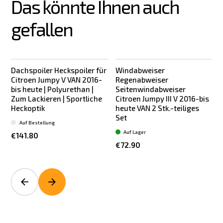
Das könnte Ihnen auch 
gefallen
Dachspoiler Heckspoiler für
Windabweiser
Citroen Jumpy V VAN 2016-
Regenabweiser
bis heute | Polyurethan |
Seitenwindabweiser
Zum Lackieren | Sportliche
Citroen Jumpy III V 2016-bis
Heckoptik
heute VAN 2 Stk.-teiliges
K
Set
Auf Bestellung
Auf Lager
€141.80
€72.90