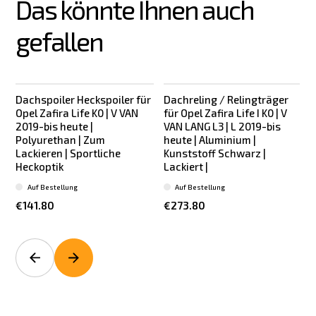
Das könnte Ihnen auch 
gefallen
Dachspoiler Heckspoiler für
Dachreling / Relingträger
Opel Zafira Life K0 | V VAN
für Opel Zafira Life I K0 | V
f
2019-bis heute |
VAN LANG L3 | L 2019-bis
Polyurethan | Zum
heute | Aluminium |
Lackieren | Sportliche
Kunststoff Schwarz |
K
Heckoptik
Lackiert |
Auf Bestellung
Auf Bestellung
€141.80
€273.80