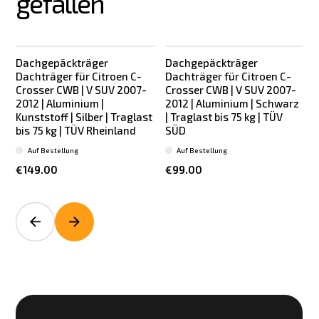
gefallen
Dachgepäckträger
Dachgepäckträger
Dachträger für Citroen C-
Dachträger für Citroen C-
Crosser CWB | V SUV 2007-
Crosser CWB | V SUV 2007-
2012 | Aluminium |
2012 | Aluminium | Schwarz
2
Kunststoff | Silber | Traglast
| Traglast bis 75 kg | TÜV
bis 75 kg | TÜV Rheinland
SÜD
Auf Bestellung
Auf Bestellung
€149.00
€99.00