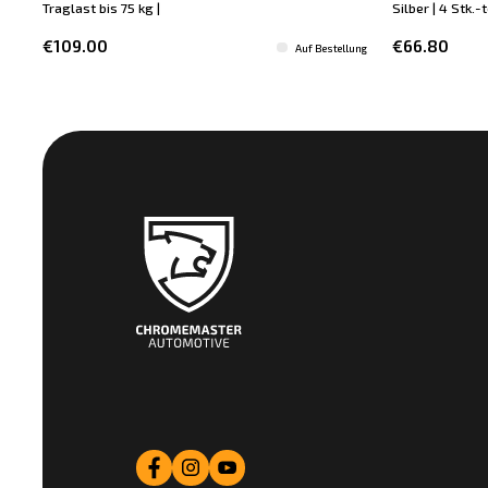
Traglast bis 75 kg |
Silber | 4 Stk.-
€109.00
€66.80
Auf Bestellung