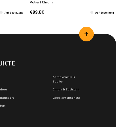
Poliert Chrom
Schw
€99.80
€1
Auf Bestellung
Auf Bestellung
UKTE
Aerodynamik &
Spoiler
tdoor
Chrom & Edelstahl
 Transport
Ladekantenschutz
fort