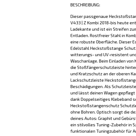
BESCHREIBUNG:
Dieser passgenaue Heckstoßstang
V433 | Z Kombi 2018-bis heute ent
Ladekante und ist ein Streifen zu
Entladen. Rostfreier Stahl in Kom
eine robuste Oberfläche. Dieser 
Edelstahl Heckstoßstange Schutz
witterungs- und UV-resistent und l
Waschanlage. Beim Einladen von 
die Stoßfängerschutzleiste hinte
und Kratzschutz an der oberen Ka
Lackschutzleiste Heckstoßstange
Beschädigungen. Als Schutzleist
und lässt deinen Wagen gepflegt
dank Doppelseitiges Klebeband sch
Heckstoßstangenschutz Schutzleis
ohne Bohren. Optisch sorgt die de
deines Autos: Graphit und Gebür
ein stilvolles Tuning-Zubehör in 
funktionalen Tuningzubehör für 