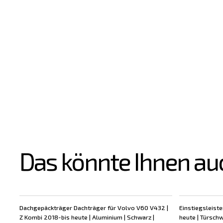
Das könnte Ihnen au
Dachgepäckträger Dachträger für Volvo V60 V432 |
Einstiegsleiste
Z Kombi 2018-bis heute | Aluminium | Schwarz |
heute | Türschw