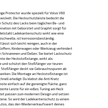
e Protector wurde speziell für Volvo V60
wickelt. Die Heckschutzleiste bedeckt die
m Schutz des Lacks beim täglichen Be- und
bination mit Gebürstet und Graphit sorgt für
Edelstahl Ladekantenschutz wirkt wie eine
schwelle, ist korrosionsbeständig,
ässt sich leicht reinigen, auch in der
Koffern, Kinderwagen oder Werkzeug verhindert
n Schrammen und Dellen. Sie bietet Lackschutz
nte der Heckstoßstange, wirkt als
 und schützt den Stoßfänger vor teuren
e Stoßfänger deckt sie Gebrauchsspuren ab
 wirken. Die Montage an Heckstoßstange ist
nell erledigt: Du klebst die Anti Kratz
te einfach auf die gereinigte Fläche, ganz
zente Leiste für ein edles Tuning am Heck
stet passen zum modernen Design und setzen
Szene. So wird der Ladekantenschutz zu einem
Autos, das den Wiederverkaufswert deines