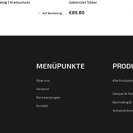
teilig | Kratzschutz
Gebürstet Silber
€89.80
Auf Bestellung
MENÜPUNKTE
PROD
Über uns
Alle Produkte
Versand
Camper & Ou
Rücksendungen
Dachreling &
Kontakt
Schutz & Kom