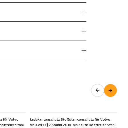
z für Volvo
Ladekantenschutz Stoßstangenschutz für Volvo
Dac
ostfreier Stahl
V60 V433 | Z Kombi 2018-bis heute Rostfreier Stahl
Z C