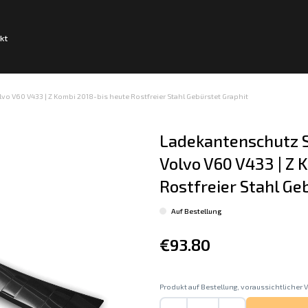
kt
o V60 V433 | Z Kombi 2018-bis heute Rostfreier Stahl Gebürstet Graphit
Ladekantenschutz S
Volvo V60 V433 | Z 
Rostfreier Stahl Ge
Auf Bestellung
€93.80
Produkt auf Bestellung, voraussichtlicher V