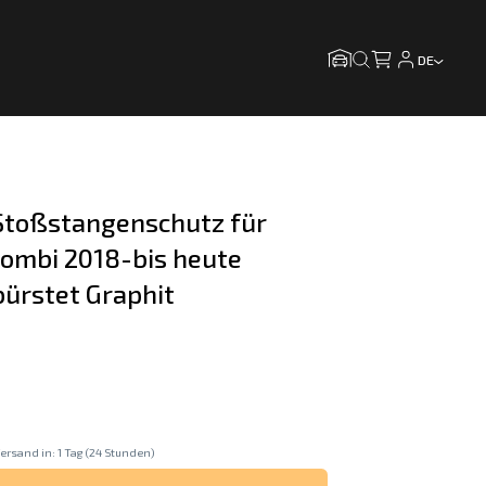
DE
toßstangenschutz für 
Kombi 2018-bis heute 
bürstet Graphit
ersand in: 1 Tag (24 Stunden)