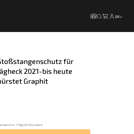
DE
toßstangenschutz für 
ägheck 2021-bis heute 
bürstet Graphit
ersand in: 1 Tag (24 Stunden)