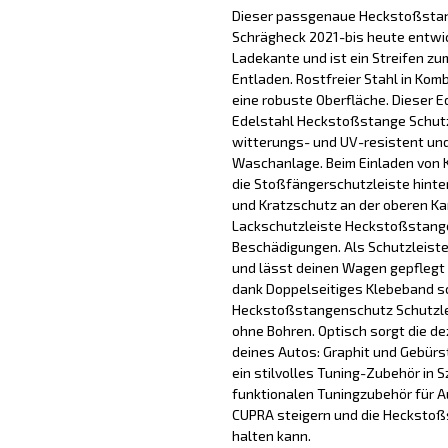
Dieser passgenaue Heckstoßstang
Schrägheck 2021-bis heute entwic
Ladekante und ist ein Streifen zu
Entladen. Rostfreier Stahl in Kom
eine robuste Oberfläche. Dieser 
Edelstahl Heckstoßstange Schutz
witterungs- und UV-resistent und l
Waschanlage. Beim Einladen von 
die Stoßfängerschutzleiste hinte
und Kratzschutz an der oberen Ka
Lackschutzleiste Heckstoßstange
Beschädigungen. Als Schutzleist
und lässt deinen Wagen gepflegt
dank Doppelseitiges Klebeband sch
Heckstoßstangenschutz Schutzleis
ohne Bohren. Optisch sorgt die de
deines Autos: Graphit und Gebür
ein stilvolles Tuning-Zubehör in 
funktionalen Tuningzubehör für 
CUPRA steigern und die Heckstoß
halten kann.