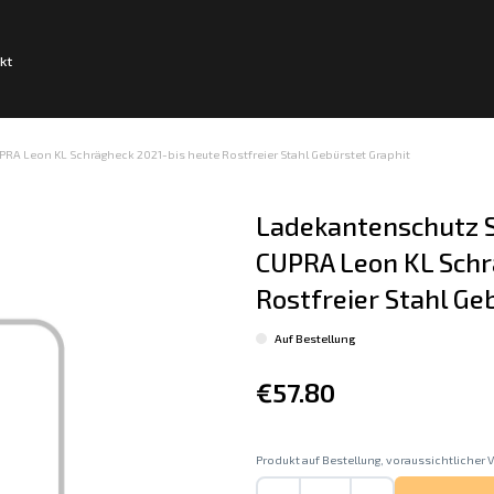
kt
RA Leon KL Schrägheck 2021-bis heute Rostfreier Stahl Gebürstet Graphit
Ladekantenschutz S
CUPRA Leon KL Schr
Rostfreier Stahl Ge
Auf Bestellung
€57.80
Produkt auf Bestellung, voraussichtlicher V