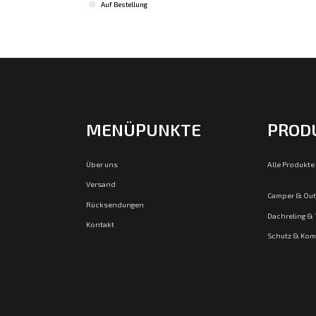
Auf Bestellung
MENÜPUNKTE
PROD
Über uns
Alle Produkte
Versand
Camper & Ou
Rücksendungen
Dachreling &
Kontakt
Schutz & Kom