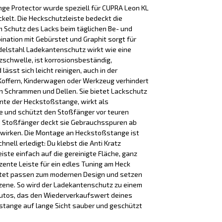
e Protector wurde speziell für CUPRA Leon KL
kelt. Die Heckschutzleiste bedeckt die
m Schutz des Lacks beim täglichen Be- und
bination mit Gebürstet und Graphit sorgt für
Edelstahl Ladekantenschutz wirkt wie eine
schwelle, ist korrosionsbeständig,
ässt sich leicht reinigen, auch in der
Koffern, Kinderwagen oder Werkzeug verhindert
n Schrammen und Dellen. Sie bietet Lackschutz
nte der Heckstoßstange, wirkt als
 und schützt den Stoßfänger vor teuren
e Stoßfänger deckt sie Gebrauchsspuren ab
 wirken. Die Montage an Heckstoßstange ist
nell erledigt: Du klebst die Anti Kratz
te einfach auf die gereinigte Fläche, ganz
zente Leiste für ein edles Tuning am Heck
stet passen zum modernen Design und setzen
Szene. So wird der Ladekantenschutz zu einem
Autos, das den Wiederverkaufswert deines
stange auf lange Sicht sauber und geschützt