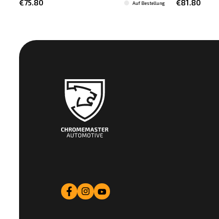
€75.80
€81.80
Auf Bestellung