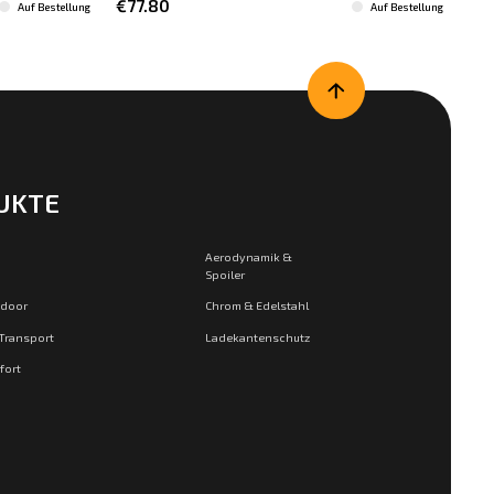
€77.80
€8
Auf Bestellung
Auf Bestellung
UKTE
Aerodynamik &
Spoiler
tdoor
Chrom & Edelstahl
 Transport
Ladekantenschutz
fort