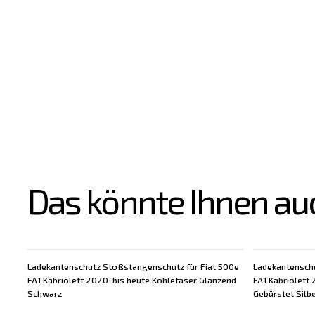
Das könnte Ihnen au
Ladekantenschutz Stoßstangenschutz für Fiat 500e
Ladekantenschu
FA1 Kabriolett 2020-bis heute Kohlefaser Glänzend
FA1 Kabriolett
Schwarz
Gebürstet Silb