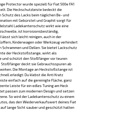
 Protector wurde speziell für Fiat 500e FA1
elt. Die Heckschutzleiste bedeckt die
m Schutz des Lacks beim täglichen Be- und
bination mit Gebürstet und Graphit sorgt für
Edelstahl Ladekantenschutz wirkt wie eine
schwelle, ist korrosionsbeständig,
ässt sich leicht reinigen, auch in der
Koffern, Kinderwagen oder Werkzeug verhindert
n Schrammen und Dellen. Sie bietet Lackschutz
nte der Heckstoßstange, wirkt als
 und schützt den Stoßfänger vor teuren
e Stoßfänger deckt sie Gebrauchsspuren ab
 wirken. Die Montage an Heckstoßstange ist
nell erledigt: Du klebst die Anti Kratz
te einfach auf die gereinigte Fläche, ganz
zente Leiste für ein edles Tuning am Heck
stet passen zum modernen Design und setzen
Szene. So wird der Ladekantenschutz zu einem
utos, das den Wiederverkaufswert deines Fiat
auf lange Sicht sauber und geschützt halten