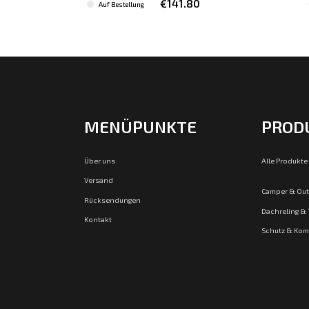
€141.80
Auf Bestellung
MENÜPUNKTE
PROD
Über uns
Alle Produkte
Versand
Camper & Ou
Rücksendungen
Dachreling &
Kontakt
Schutz & Kom