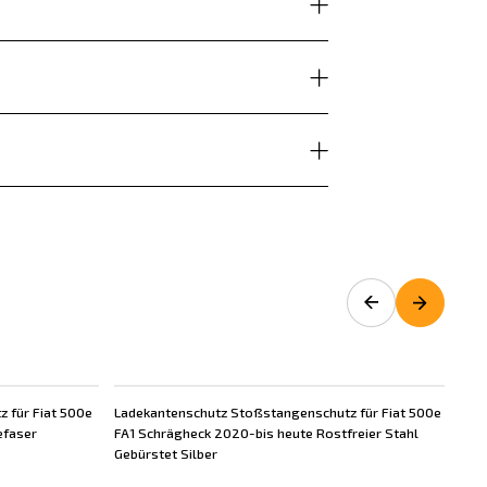
 für Fiat 500e
Ladekantenschutz Stoßstangenschutz für Fiat 500e
Lad
efaser
FA1 Schrägheck 2020-bis heute Rostfreier Stahl
FA1
Gebürstet Silber
Geb