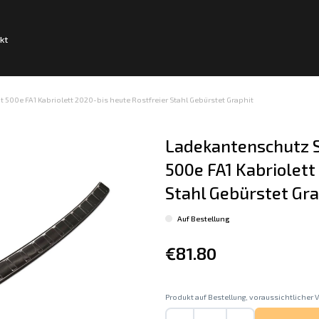
kt
500e FA1 Kabriolett 2020-bis heute Rostfreier Stahl Gebürstet Graphit
Ladekantenschutz S
500e FA1 Kabriolett
Stahl Gebürstet Gra
Auf Bestellung
€81.80
Produkt auf Bestellung, voraussichtlicher V