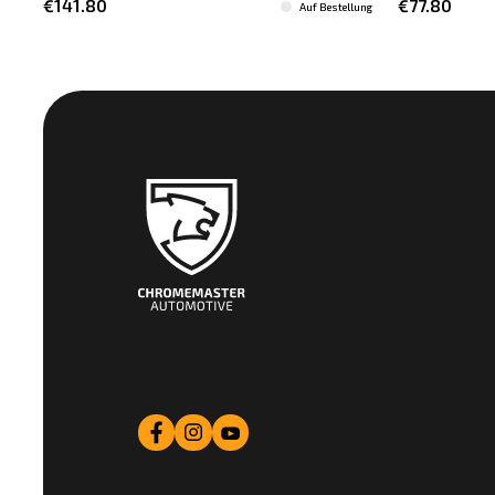
€141.80
€77.80
Auf Bestellung