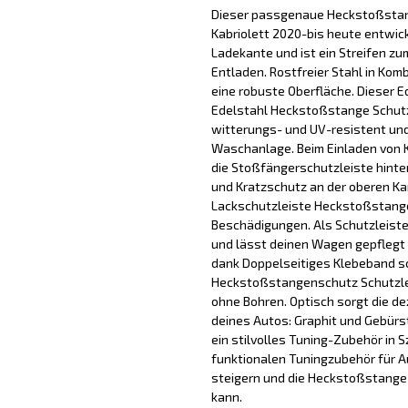
Dieser passgenaue Heckstoßstange
Kabriolett 2020-bis heute entwick
Ladekante und ist ein Streifen zu
Entladen. Rostfreier Stahl in Kom
eine robuste Oberfläche. Dieser 
Edelstahl Heckstoßstange Schutz
witterungs- und UV-resistent und l
Waschanlage. Beim Einladen von 
die Stoßfängerschutzleiste hinte
und Kratzschutz an der oberen Ka
Lackschutzleiste Heckstoßstange
Beschädigungen. Als Schutzleist
und lässt deinen Wagen gepflegt
dank Doppelseitiges Klebeband sch
Heckstoßstangenschutz Schutzleis
ohne Bohren. Optisch sorgt die de
deines Autos: Graphit und Gebür
ein stilvolles Tuning-Zubehör in 
funktionalen Tuningzubehör für A
steigern und die Heckstoßstange 
kann.