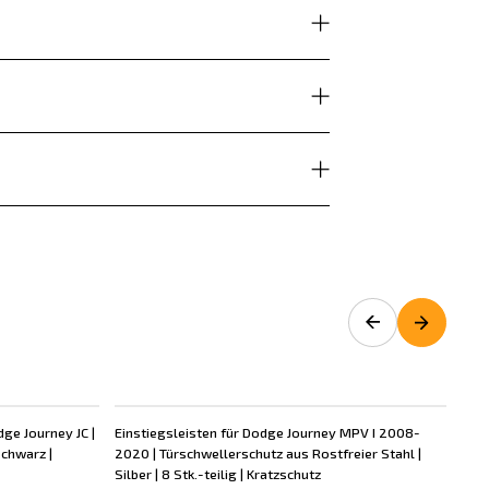
ge Journey JC |
Einstiegsleisten für Dodge Journey MPV I 2008-
Ein
chwarz |
2020 | Türschwellerschutz aus Rostfreier Stahl |
202
Silber | 8 Stk.-teilig | Kratzschutz
Silb