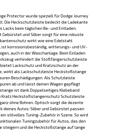
e Protector wurde speziell für Dodge Journey
lt. Die Heckschutzleiste bedeckt die Ladekante
es Lacks beim täglichen Be- und Entladen.
t Gebürstet und Silber sorgt für eine robuste
ekantenschutz wirkt wie eine Edelstahl
ist korrosionsbeständig, witterungs- und UV-
inigen, auch in der Waschanlage. Beim Einladen
rkzeug verhindert die Stoßfängerschutzleiste
 bietet Lackschutz und Kratzschutz an der
, wirkt als Lackschutzleiste Heckstoßstange
euren Beschädigungen. Als Schutzleiste
puren ab und lässt deinen Wagen gepflegt
stange ist dank Doppelseitiges Klebeband
nti Kratz Heckstoßstangenschutz Schutzleiste
, ganz ohne Bohren. Optisch sorgt die dezente
ck deines Autos: Silber und Gebürstet passen
in stilvolles Tuning-Zubehör in Szene. So wird
unktionalen Tuningzubehör für Autos, das den
 steigern und die Heckstoßstange auf lange