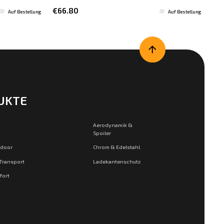
€66.80
€8
Auf Bestellung
Auf Bestellung
UKTE
Aerodynamik &
Spoiler
tdoor
Chrom & Edelstahl
 Transport
Ladekantenschutz
fort