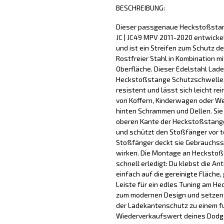
BESCHREIBUNG:
Dieser passgenaue Heckstoßstang
JC | JC49 MPV 2011-2020 entwicke
und ist ein Streifen zum Schutz d
Rostfreier Stahl in Kombination mi
Oberfläche. Dieser Edelstahl Lad
Heckstoßstange Schutzschwelle, 
resistent und lässt sich leicht re
von Koffern, Kinderwagen oder We
hinten Schrammen und Dellen. Sie
oberen Kante der Heckstoßstange
und schützt den Stoßfänger vor t
Stoßfänger deckt sie Gebrauchss
wirken. Die Montage an Heckstoß
schnell erledigt: Du klebst die A
einfach auf die gereinigte Fläche
Leiste für ein edles Tuning am He
zum modernen Design und setzen e
der Ladekantenschutz zu einem f
Wiederverkaufswert deines Dodge