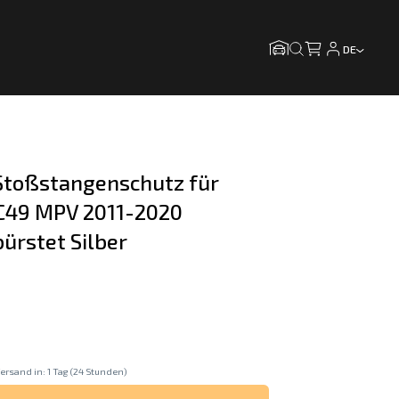
DE
toßstangenschutz für 
JC49 MPV 2011-2020 
bürstet Silber
ersand in: 1 Tag (24 Stunden)