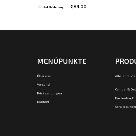
€89.00
Auf Bestellung
MENÜPUNKTE
PROD
Über uns
Alle Produkte
Versand
Camper & Ou
Rücksendungen
Dachreling &
Kontakt
Schutz & Kom