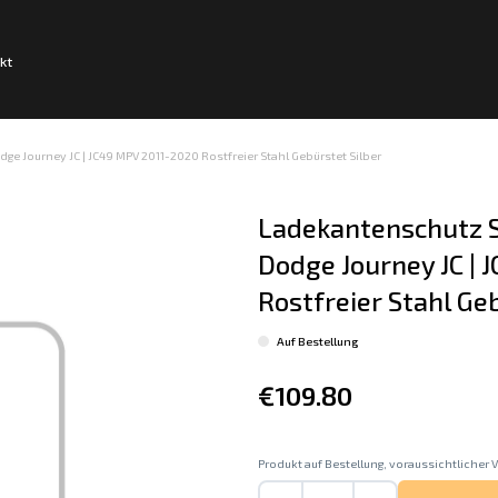
kt
e Journey JC | JC49 MPV 2011-2020 Rostfreier Stahl Gebürstet Silber
Ladekantenschutz S
Dodge Journey JC | 
Rostfreier Stahl Ge
Auf Bestellung
€109.80
Produkt auf Bestellung, voraussichtlicher V