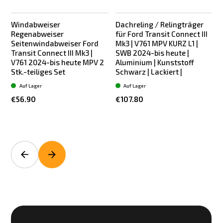
Windabweiser
Dachreling / Relingträger
Regenabweiser
für Ford Transit Connect III
f
Seitenwindabweiser Ford
Mk3 | V761 MPV KURZ L1 |
Transit Connect III Mk3 |
SWB 2024-bis heute |
V761 2024-bis heute MPV 2
Aluminium | Kunststoff
Stk.-teiliges Set
Schwarz | Lackiert |
S
Auf Lager
Auf Lager
€56.90
€107.80