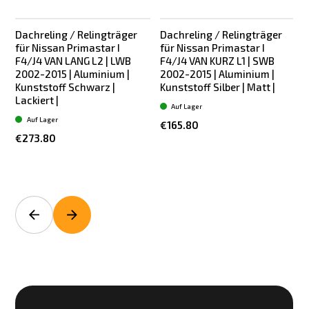
Dachreling / Relingträger
Dachreling / Relingträger
für Nissan Primastar I
für Nissan Primastar I
F4/J4 VAN LANG L2 | LWB
F4/J4 VAN KURZ L1 | SWB
2002-2015 | Aluminium |
2002-2015 | Aluminium |
Kunststoff Schwarz |
Kunststoff Silber | Matt |
K
Lackiert |
Auf Lager
Auf Lager
€165.80
€273.80