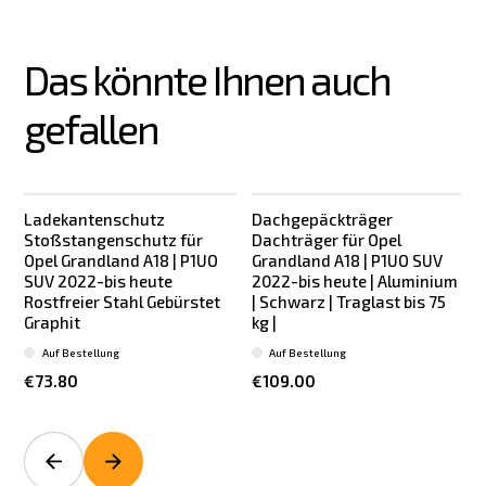
Das könnte Ihnen auch 
gefallen
Ladekantenschutz
Dachgepäckträger
Stoßstangenschutz für
Dachträger für Opel
Opel Grandland A18 | P1UO
Grandland A18 | P1UO SUV
SUV 2022-bis heute
2022-bis heute | Aluminium
Rostfreier Stahl Gebürstet
| Schwarz | Traglast bis 75
|
Graphit
kg |
Auf Bestellung
Auf Bestellung
€73.80
€109.00