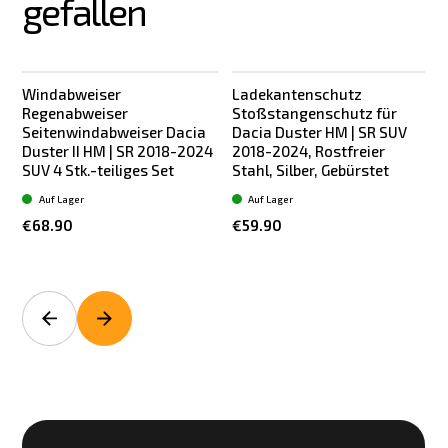
gefallen
Windabweiser
Ladekantenschutz
Regenabweiser
Stoßstangenschutz für
Seitenwindabweiser Dacia
Dacia Duster HM | SR SUV
Duster II HM | SR 2018-2024
2018-2024, Rostfreier
R
SUV 4 Stk.-teiliges Set
Stahl, Silber, Gebürstet
S
Auf Lager
Auf Lager
€68.90
€59.90